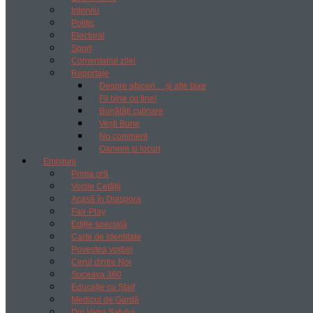
Interviu
Politic
Electoral
Sport
Comentariul zilei
Reportaje
Despre afaceri… și alte taxe
Fii bine cu tine!
Bunătăți culinare
Vești Bune
No comment
Oameni si locuri
Emisiuni
Prima oră
Vocile Cetății
Acasă în Diaspora
Fair-Play
Ediție specială
Carte de Identitate
Povestea vorbei
Cerul dintre Noi
Suceava 360
Educație cu Ștaif
Medicul de Gardă
Din Vatra Satului