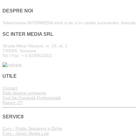
DESPRE NOI
Televiziunea INTERMEDIA intră zi de zi în casele sucevenilor, botoșăneni
SC INTER MEDIA SRL
Strada Mihai Viteazul, nr. 23, et. 1
720059, Suceava
Tel / Fax: + 4 0230523011
UTILE
Contact
Date despre companie
Cod De Conduită Profesională
Raport JTI
SERVICII
Curs - Public Speaking și Dicție
Curs - Junior Media Lab