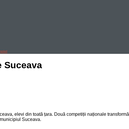
mplet
e Suceava
ceava, elevi din toată țara. Două competiții naționale transformă j
n municipiul Suceava.