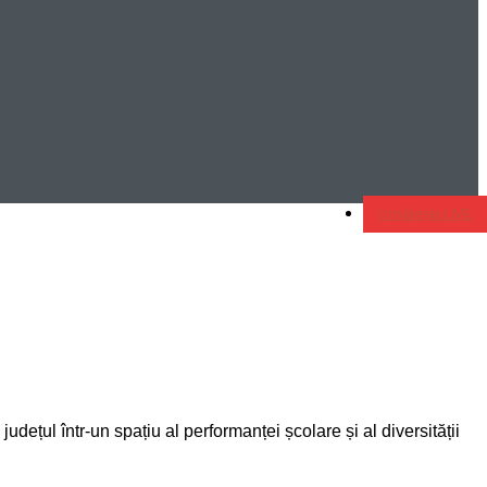
Urmărește LIVE
udețul într-un spațiu al performanței școlare și al diversității