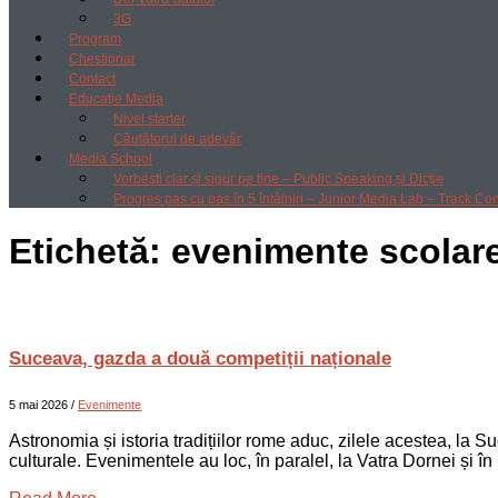
3G
Program
Chestionar
Contact
Educație Media
Nivel starter
Căutătorul de adevăr
Media School
Vorbești clar și sigur pe tine – Public Speaking și Dicție
Progres pas cu pas în 5 întâlniri – Junior Media Lab – Track Co
Etichetă:
evenimente scolar
Suceava, gazda a două competiții naționale
5 mai 2026
/
Evenimente
Astronomia și istoria tradițiilor rome aduc, zilele acestea, la Su
culturale. Evenimentele au loc, în paralel, la Vatra Dornei și î