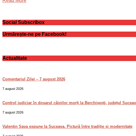
Read More
Social Subscribox
Urmărește-ne pe Facebook!
Actualitate
Comentariul Zilei – 7 august 2026
7 august 2026
Control judiciar în dosarul câinilor morți la Berchișești, județul Sucea
7 august 2026
Valentin Sava expune la Suceava. Pictură între tradiție și modernitate