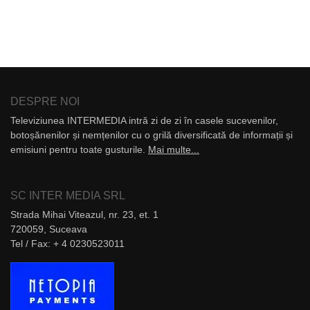
DESPRE NOI
Televiziunea INTERMEDIA intră zi de zi în casele sucevenilor,
botoșănenilor și nemțenilor cu o grilă diversificată de informații și
emisiuni pentru toate gusturile.
Mai multe...
SC INTER MEDIA SRL
Strada Mihai Viteazul, nr. 23, et. 1
720059, Suceava
Tel / Fax: + 4 0230523011