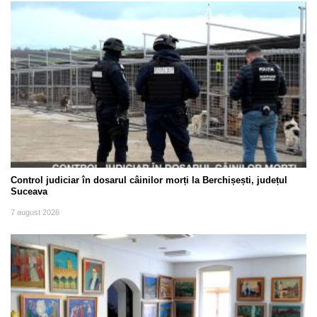
Control judiciar în dosarul câinilor morți la Berchișești, județul
Suceava
7 august 2026