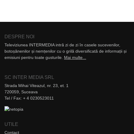
DESPRE NOI
Televiziunea INTERMEDIA intră zi de zi în casele sucevenilor,
botoșănenilor și nemțenilor cu o grilă diversificată de informații și
emisiuni pentru toate gusturile.
Mai multe...
SC INTER MEDIA SRL
Strada Mihai Viteazul, nr. 23, et. 1
720059, Suceava
Tel / Fax: + 4 0230523011
UTILE
Contact