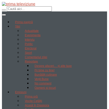
Prima pagină
Știri
Actualitate
Evenimente
Interviu
Politic
Electoral
Sport
Comentariul zilei
Reportaje
Despre afaceri… și alte taxe
Fii bine cu tine!
Bunătăți culinare
Vești Bune
No comment
Oameni si locuri
Emisiuni
Prima oră
Vocile Cetății
Acasă în Diaspora