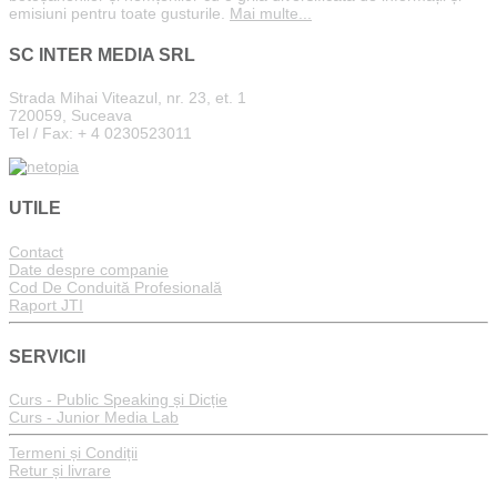
emisiuni pentru toate gusturile.
Mai multe...
SC INTER MEDIA SRL
Strada Mihai Viteazul, nr. 23, et. 1
720059, Suceava
Tel / Fax: + 4 0230523011
UTILE
Contact
Date despre companie
Cod De Conduită Profesională
Raport JTI
SERVICII
Curs - Public Speaking și Dicție
Curs - Junior Media Lab
Termeni și Condiții
Retur și livrare