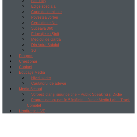
Fair-Play
Ediție specială
Carte de Identitate
Povestea vorbei
Cerul dintre Noi
Suceava 360
Educație cu Ștaif
Medicul de Gardă
Din Vatra Satului
3G
Program
Chestionar
Contact
Educație Media
Nivel starter
Căutătorul de adevăr
Media School
Vorbești clar și sigur pe tine – Public Speaking și Dicție
Progres pas cu pas în 5 întâlniri – Junior Media Lab – Track
Complet
Urmărește LIVE