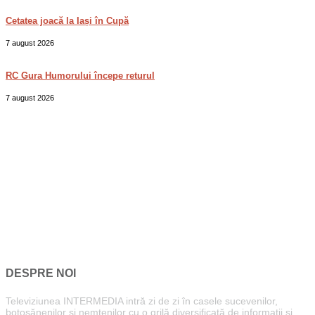
Cetatea joacă la Iași în Cupă
7 august 2026
RC Gura Humorului începe returul
7 august 2026
DESPRE NOI
Televiziunea INTERMEDIA intră zi de zi în casele sucevenilor,
botoșănenilor și nemțenilor cu o grilă diversificată de informații și