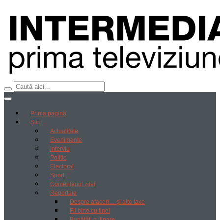
Prima pagină
Știri
Actualitate
Evenimente
Interviu
Politic
Electoral
Sport
Comentariul zilei
Reportaje
Despre afaceri… și alte taxe
Fii bine cu tine!
Bunătăți culinare