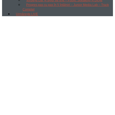
Vorbești clar și sigur pe tine – Public Speaking și Dicție
Progres pas cu pas în 5 întâlniri – Junior Media Lab – Track
Complet
Urmărește LIVE