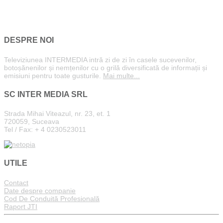
DESPRE NOI
Televiziunea INTERMEDIA intră zi de zi în casele sucevenilor,
botoșănenilor și nemțenilor cu o grilă diversificată de informații și
emisiuni pentru toate gusturile.
Mai multe...
SC INTER MEDIA SRL
Strada Mihai Viteazul, nr. 23, et. 1
720059, Suceava
Tel / Fax: + 4 0230523011
UTILE
Contact
Date despre companie
Cod De Conduită Profesională
Raport JTI