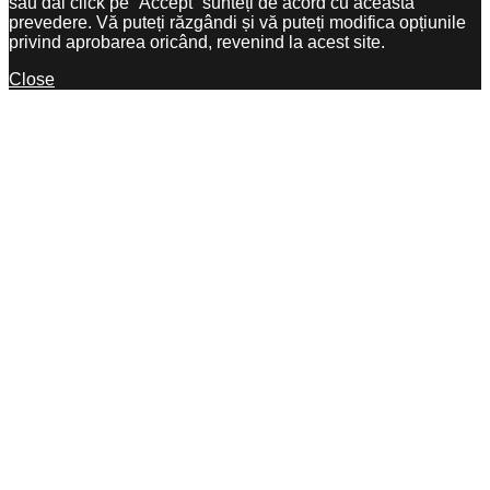
sau dai click pe ”Accept” sunteți de acord cu această
prevedere. Vă puteți răzgândi și vă puteți modifica opțiunile
privind aprobarea oricând, revenind la acest site.
Close