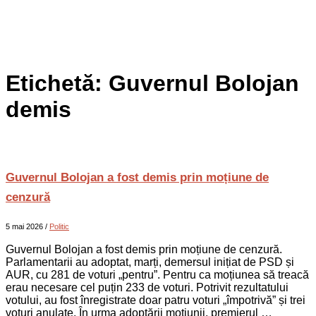
Etichetă:
Guvernul Bolojan
demis
Guvernul Bolojan a fost demis prin moțiune de
cenzură
5 mai 2026
/
Politic
Guvernul Bolojan a fost demis prin moțiune de cenzură.
Parlamentarii au adoptat, marți, demersul inițiat de PSD și
AUR, cu 281 de voturi „pentru”. Pentru ca moțiunea să treacă
erau necesare cel puțin 233 de voturi. Potrivit rezultatului
votului, au fost înregistrate doar patru voturi „împotrivă” și trei
voturi anulate. În urma adoptării moțiunii, premierul …