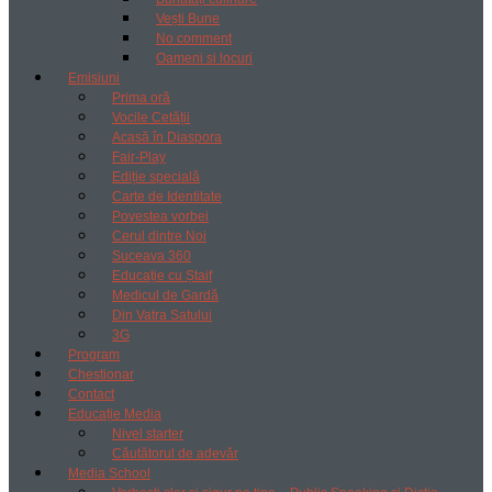
Vești Bune
No comment
Oameni si locuri
Emisiuni
Prima oră
Vocile Cetății
Acasă în Diaspora
Fair-Play
Ediție specială
Carte de Identitate
Povestea vorbei
Cerul dintre Noi
Suceava 360
Educație cu Ștaif
Medicul de Gardă
Din Vatra Satului
3G
Program
Chestionar
Contact
Educație Media
Nivel starter
Căutătorul de adevăr
Media School