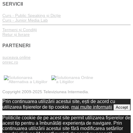
SERVICII
Curs - Public Speaking și Dicție
Curs - Junior Media Lab
Termeni și Condiții
Retur și livrare
PARTENERI
suceava.online
onrec.ro
Copyright 2009-2025 Televiziunea Intermedia.
Prin continuarea utilizării acestui site, ești de acord cu
utilizarea fișierelor de tip cookie.
mai multe informații
Accept
Politicile cookie de pe acest site permit utilizarea fișierelor de
acest tip pentru a îmbunătăți experiența de navigare. Prin
continuarea utilizării acestui site fără modificarea setărilor