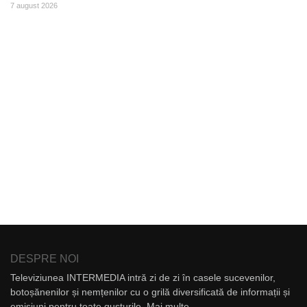
7 august 2026
DESPRE NOI
Televiziunea INTERMEDIA intră zi de zi în casele sucevenilor,
botoșănenilor și nemțenilor cu o grilă diversificată de informații și
emisiuni pentru toate gusturile.
Mai multe...