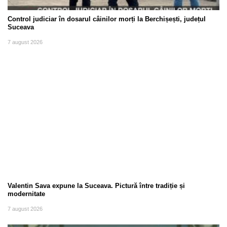
Control judiciar în dosarul câinilor morți la Berchișești, județul
Suceava
7 august 2026
Valentin Sava expune la Suceava. Pictură între tradiție și
modernitate
7 august 2026