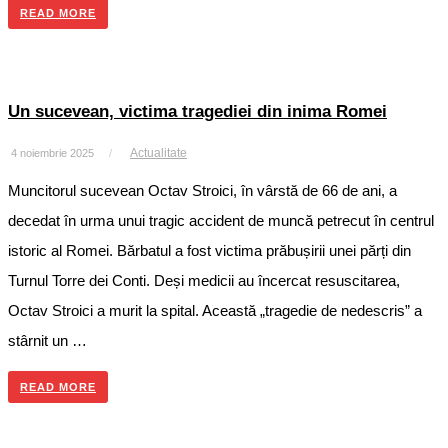
READ MORE
Un sucevean, victima tragediei din inima Romei
Actualitate
4 noiembrie 2025
/
Muncitorul sucevean Octav Stroici, în vârstă de 66 de ani, a
decedat în urma unui tragic accident de muncă petrecut în centrul
istoric al Romei. Bărbatul a fost victima prăbușirii unei părți din
Turnul Torre dei Conti. Deși medicii au încercat resuscitarea,
Octav Stroici a murit la spital. Această „tragedie de nedescris” a
stârnit un …
READ MORE