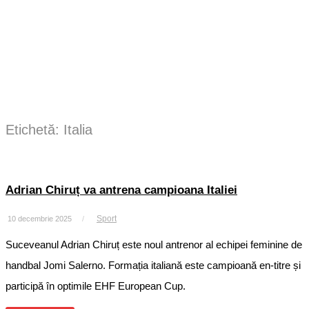
Etichetă:
Italia
Adrian Chiruț va antrena campioana Italiei
Sport
10 decembrie 2025
/
Suceveanul Adrian Chiruț este noul antrenor al echipei feminine de
handbal Jomi Salerno. Formația italiană este campioană en-titre și
participă în optimile EHF European Cup.