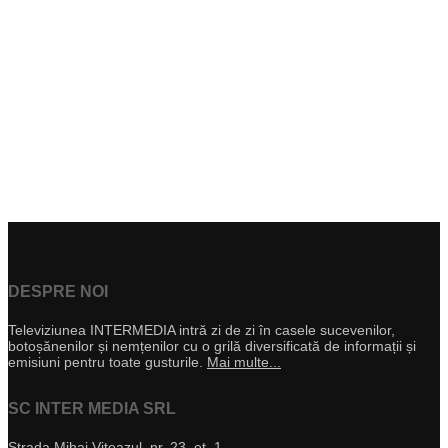
DESPRE NOI
Televiziunea INTERMEDIA intră zi de zi în casele sucevenilor,
botoșănenilor și nemțenilor cu o grilă diversificată de informații și
emisiuni pentru toate gusturile.
Mai multe...
SC INTER MEDIA SRL
Strada Mihai Viteazul, nr. 23, et. 1