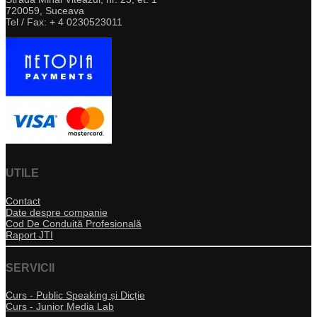
720059, Suceava
Tel / Fax: + 4 0230523011
UTILE
Contact
Date despre companie
Cod De Conduită Profesională
Raport JTI
SERVICII
Curs - Public Speaking și Dicție
Curs - Junior Media Lab