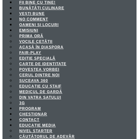
FII BINE CU TINE!
BUNĂTĂȚI CULINARE
VEȘTI BUNE
NO COMMENT
OAMENI SI LOCURI
EMISIUNI
PRIMA ORĂ
VOCILE CETĂȚII
ACASĂ ÎN DIASPORA
FAIR-PLAY
EDIȚIE SPECIALĂ
CARTE DE IDENTITATE
POVESTEA VORBEI
CERUL DINTRE NOI
SUCEAVA 360
EDUCAȚIE CU ȘTAIF
MEDICUL DE GARDĂ
DIN VATRA SATULUI
3G
PROGRAM
CHESTIONAR
CONTACT
EDUCAȚIE MEDIA
NIVEL STARTER
CĂUTĂTORUL DE ADEVĂR