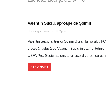
Etichetă:
Licența UEFA Pro
Valentin Suciu, aproape de Șoimii
Sport
22 august 2025
/
Valentin Suciu antrenor Șoimii Gura Humorului. F
vrea să-l aducă pe Valentin Suciu în staff-ul tehnic.
UEFA Pro. Suciu a ajuns la un acord verbal cu echi
READ MORE