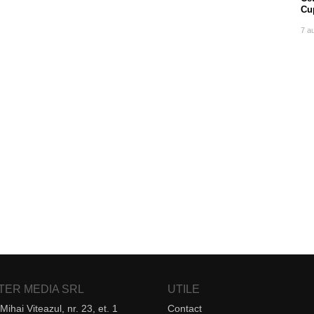
Cu
7 a
NTER MEDIA SRL
UTILE
Mihai Viteazul, nr. 23, et. 1
Contact