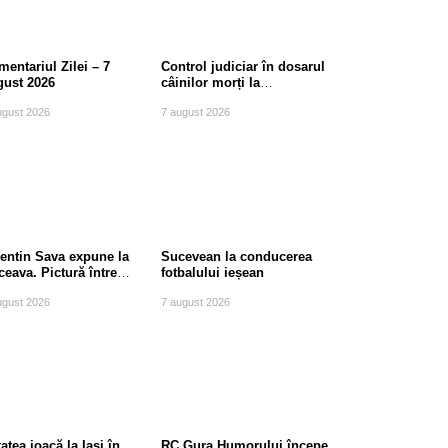
entariul Zilei – 7
Control judiciar în dosarul
gust 2026
câinilor morți la
Berchișești, județul
ugust 2026
7 august 2026
Suceava
lentin Sava expune la
Sucevean la conducerea
eava. Pictură între
fotbalului ieșean
diție și modernitate
ugust 2026
7 august 2026
atea joacă la Iași în
RC Gura Humorului începe