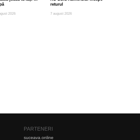
pă
returul
ugust 2026
7 august 2026
PARTENERI
suceava.online