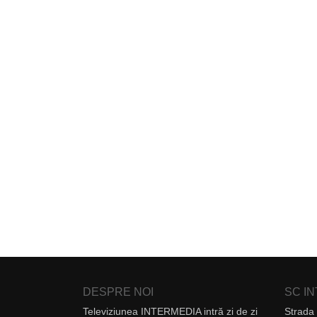
DESPRE NOI
SC I
Televiziunea INTERMEDIA intră zi de zi
Strada 