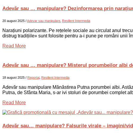
Adevăr sau … manipulare? Dezinformarea prin narațiun
20 august 2025
/
Adevar sau manipulare
,
Resilient Intermedia
Narațiuni polarizante. Pe rețelele sociale au circulat anul tre
distrug tradițiile» sunt folosite pentru a-i pune pe români unii
Read More
Adevăr sau … manipulare? Misterul porumbeilor albi de l
18 august 2025
/
Reportaj
,
Resilient Intermedia
Adevăr sau manipulare Mănăstirea Putna porumbei albi. Astăzi,
Putna, de Sfânta Maria, s-ar ivi stoluri de porumbei complet alb
Read More
Adevăr sau… manipulare? Falsurile virale – imagini/vi