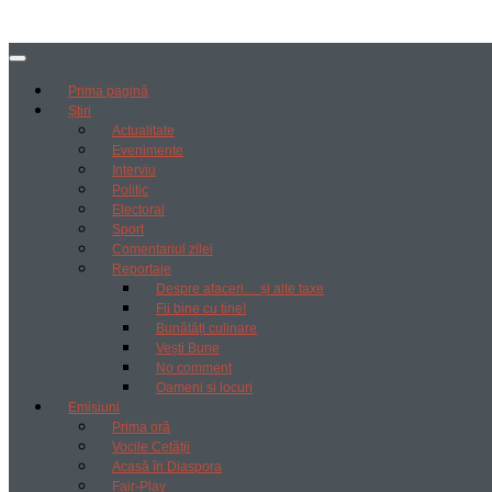
Prima pagină
Știri
Actualitate
Evenimente
Interviu
Politic
Electoral
Sport
Comentariul zilei
Reportaje
Despre afaceri… și alte taxe
Fii bine cu tine!
Bunătăți culinare
Vești Bune
No comment
Oameni si locuri
Emisiuni
Prima oră
Vocile Cetății
Acasă în Diaspora
Fair-Play