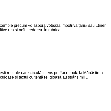
 Exemple precum «diaspora votează împotriva țării» sau «tinerii
ltive ura și neîncrederea. În rubrica …
ști recente care circulă intens pe Facebook: la Mănăstirea
culoase și textul cu tentă religioasă au strâns mii …