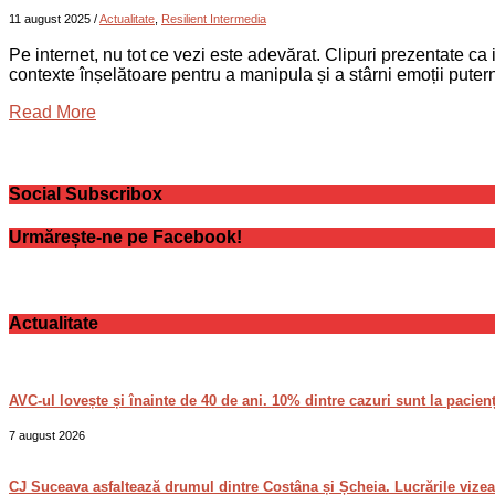
11 august 2025
/
Actualitate
,
Resilient Intermedia
Pe internet, nu tot ce vezi este adevărat. Clipuri prezentate ca i
contexte înșelătoare pentru a manipula și a stârni emoții pute
Read More
Social Subscribox
Urmărește-ne pe Facebook!
Actualitate
AVC-ul lovește și înainte de 40 de ani. 10% dintre cazuri sunt la pacienți
7 august 2026
CJ Suceava asfaltează drumul dintre Costâna și Șcheia. Lucrările vizea