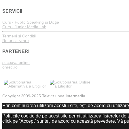
SERVICII
Curs - Public Speaking și Dicție
Curs - Junior Media Lab
Termeni și Condiții
Retur și livrare
PARTENERI
suceava.online
onrec.ro
Copyright 2009-2025 Televiziunea Intermedia.
Prin continuarea utilizării acestui site, ești de acord cu utilizar
Politicile cookie de pe acest site permit utilizarea fișierelor de
click pe ”Accept” sunteți de acord cu această prevedere. Vă pute