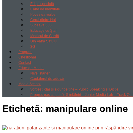
Ediție specială
Carte de Identitate
Povestea vorbei
Cerul dintre Noi
Suceava 360
Educație cu Ștaif
Medicul de Gardă
Din Vatra Satului
3G
Program
Chestionar
Contact
Educație Media
Nivel starter
Căutătorul de adevăr
Media School
Vorbești clar și sigur pe tine – Public Speaking și Dicție
Progres pas cu pas în 5 întâlniri – Junior Media Lab – Track Co
Etichetă:
manipulare online