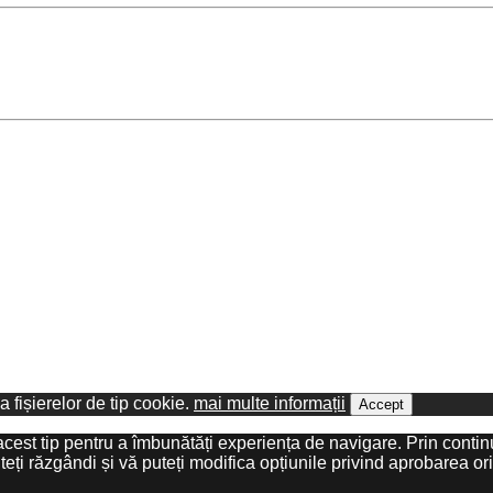
ea fișierelor de tip cookie.
mai multe informații
Accept
 acest tip pentru a îmbunătăți experiența de navigare. Prin continu
ți răzgândi și vă puteți modifica opțiunile privind aprobarea ori