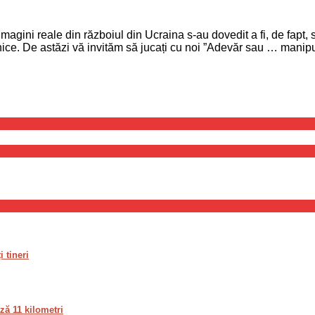
magini reale din războiul din Ucraina s-au dovedit a fi, de fapt, s
rnice. De astăzi vă invităm să jucați cu noi ”Adevăr sau … manip
 tineri
ză 11 kilometri