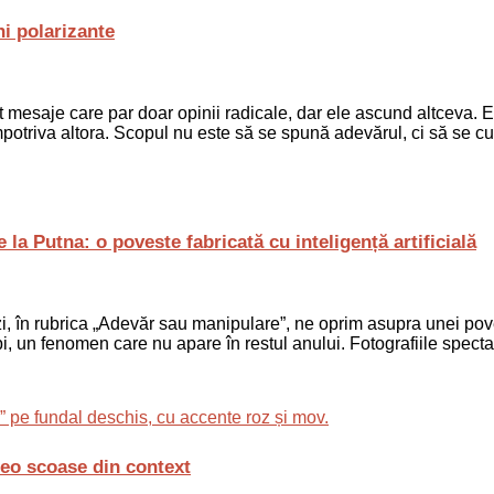
i polarizante
cut mesaje care par doar opinii radicale, dar ele ascund altceva.
 împotriva altora. Scopul nu este să se spună adevărul, ci să se cu
a Putna: o poveste fabricată cu inteligență artificială
 în rubrica „Adevăr sau manipulare”, ne oprim asupra unei pove
i, un fenomen care nu apare în restul anului. Fotografiile specta
deo scoase din context