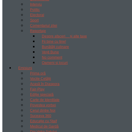
Interviu
Politic
Electoral
Sport
Comentariul zilei
Reportaje
Despre afaceri… și alte taxe
Fii bine cu tine!
Bunătăți culinare
Vești Bune
No comment
Oameni si locuri
Emisiuni
Prima oră
Vocile Cetății
Acasă în Diaspora
Fair-Play
Ediție specială
Carte de Identitate
Povestea vorbei
Cerul dintre Noi
Suceava 360
Educație cu Ștaif
Medicul de Gardă
Din Vatra Satului