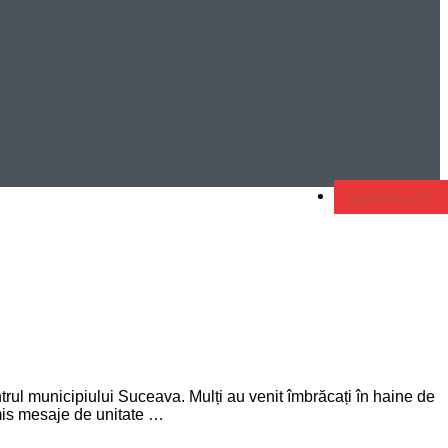
Urmărește LIVE
ntrul municipiului Suceava. Mulți au venit îmbrăcați în haine de
nsmis mesaje de unitate …