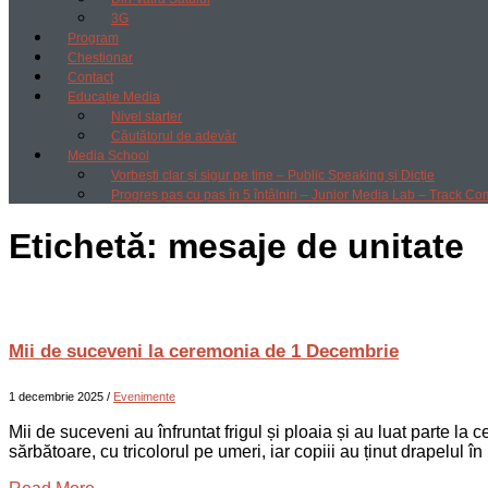
3G
Program
Chestionar
Contact
Educație Media
Nivel starter
Căutătorul de adevăr
Media School
Vorbești clar și sigur pe tine – Public Speaking și Dicție
Progres pas cu pas în 5 întâlniri – Junior Media Lab – Track Co
Etichetă:
mesaje de unitate
Mii de suceveni la ceremonia de 1 Decembrie
1 decembrie 2025
/
Evenimente
Mii de suceveni au înfruntat frigul și ploaia și au luat parte l
sărbătoare, cu tricolorul pe umeri, iar copiii au ținut drapelul 