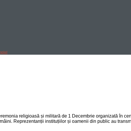
mplet
a ceremonia religioasă și militară de 1 Decembrie organizată în ce
în mâini. Reprezentanții instituțiilor și oamenii din public au tra