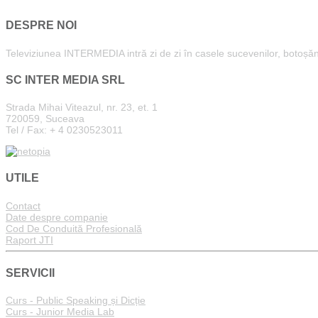
DESPRE NOI
Televiziunea INTERMEDIA intră zi de zi în casele sucevenilor, botoșăneni
SC INTER MEDIA SRL
Strada Mihai Viteazul, nr. 23, et. 1
720059, Suceava
Tel / Fax: + 4 0230523011
UTILE
Contact
Date despre companie
Cod De Conduită Profesională
Raport JTI
SERVICII
Curs - Public Speaking și Dicție
Curs - Junior Media Lab