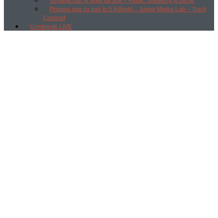
Vorbești clar și sigur pe tine – Public Speaking și Dicție
Progres pas cu pas în 5 întâlniri – Junior Media Lab – Track
Complet
Urmărește LIVE