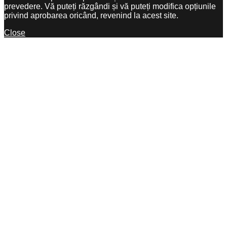
prevedere. Vă puteți răzgândi și vă puteți modifica opțiunile
privind aprobarea oricând, revenind la acest site.
Close