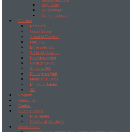
Vești Bune
No comment
Oameni si locuri
Emisiuni
Prima oră
Vocile Cetății
Acasă în Diaspora
Fair-Play
Ediție specială
Carte de Identitate
Povestea vorbei
Cerul dintre Noi
Suceava 360
Educație cu Ștaif
Medicul de Gardă
Din Vatra Satului
3G
Program
Chestionar
Contact
Educație Media
Nivel starter
Căutătorul de adevăr
Media School