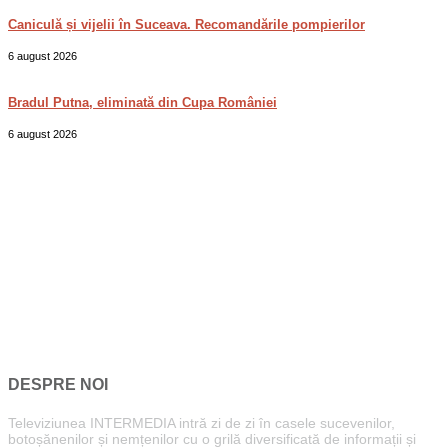
Caniculă și vijelii în Suceava. Recomandările pompierilor
6 august 2026
Bradul Putna, eliminată din Cupa României
6 august 2026
DESPRE NOI
Televiziunea INTERMEDIA intră zi de zi în casele sucevenilor,
botoșănenilor și nemțenilor cu o grilă diversificată de informații și