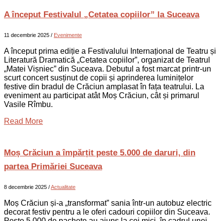
A început Festivalul „Cetatea copiilor” la Suceava
11 decembrie 2025
/
Evenimente
A început prima ediție a Festivalului Internațional de Teatru și
Literatură Dramatică „Cetatea copiilor”, organizat de Teatrul
„Matei Vișniec” din Suceava. Debutul a fost marcat printr-un
scurt concert susținut de copii și aprinderea luminițelor
festive din bradul de Crăciun amplasat în fața teatrului. La
eveniment au participat atât Moș Crăciun, cât și primarul
Vasile Rîmbu.
Read More
Moș Crăciun a împărțit peste 5.000 de daruri, din
partea Primăriei Suceava
8 decembrie 2025
/
Actualitate
Moș Crăciun și-a „transformat” sania într-un autobuz electric
decorat festiv pentru a le oferi cadouri copiilor din Suceava.
Peste 5.000 de pachete au ajuns la cei mici, în cadrul unei