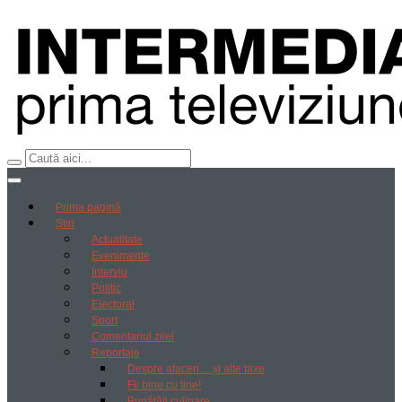
Prima pagină
Știri
Actualitate
Evenimente
Interviu
Politic
Electoral
Sport
Comentariul zilei
Reportaje
Despre afaceri… și alte taxe
Fii bine cu tine!
Bunătăți culinare