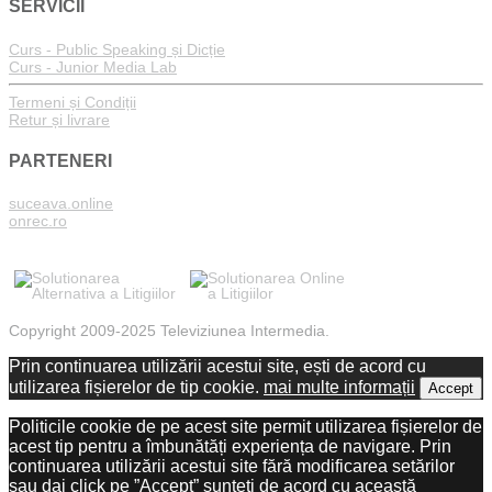
SERVICII
Curs - Public Speaking și Dicție
Curs - Junior Media Lab
Termeni și Condiții
Retur și livrare
PARTENERI
suceava.online
onrec.ro
Copyright 2009-2025 Televiziunea Intermedia.
Prin continuarea utilizării acestui site, ești de acord cu
utilizarea fișierelor de tip cookie.
mai multe informații
Accept
Politicile cookie de pe acest site permit utilizarea fișierelor de
acest tip pentru a îmbunătăți experiența de navigare. Prin
continuarea utilizării acestui site fără modificarea setărilor
sau dai click pe ”Accept” sunteți de acord cu această