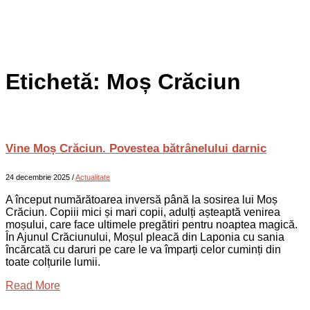
Etichetă:
Moș Crăciun
Vine Moș Crăciun. Povestea bătrânelului darnic
24 decembrie 2025
/
Actualitate
A început numărătoarea inversă până la sosirea lui Moș
Crăciun. Copiii mici și mari copii, adulți așteaptă venirea
moșului, care face ultimele pregătiri pentru noaptea magică.
În Ajunul Crăciunului, Moșul pleacă din Laponia cu sania
încărcată cu daruri pe care le va împarți celor cuminți din
toate colțurile lumii.
Read More