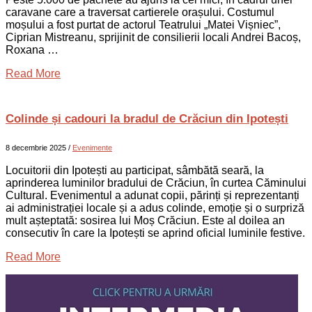
caravane care a traversat cartierele orașului. Costumul
moșului a fost purtat de actorul Teatrului „Matei Vișniec”,
Ciprian Mistreanu, sprijinit de consilierii locali Andrei Bacoș,
Roxana …
Read More
Colinde și cadouri la bradul de Crăciun din Ipotești
8 decembrie 2025
/
Evenimente
Locuitorii din Ipotești au participat, sâmbătă seară, la
aprinderea luminilor bradului de Crăciun, în curtea Căminului
Cultural. Evenimentul a adunat copii, părinți și reprezentanți
ai administrației locale și a adus colinde, emoție și o surpriză
mult așteptată: sosirea lui Moș Crăciun. Este al doilea an
consecutiv în care la Ipotești se aprind oficial luminile festive.
Read More