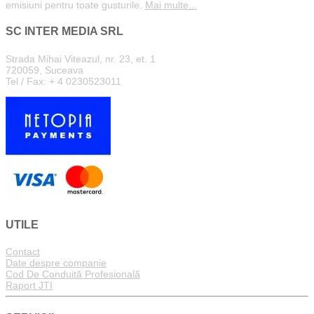
emisiuni pentru toate gusturile.
Mai multe...
SC INTER MEDIA SRL
Strada Mihai Viteazul, nr. 23, et. 1
720059, Suceava
Tel / Fax: + 4 0230523011
UTILE
Contact
Date despre companie
Cod De Conduită Profesională
Raport JTI