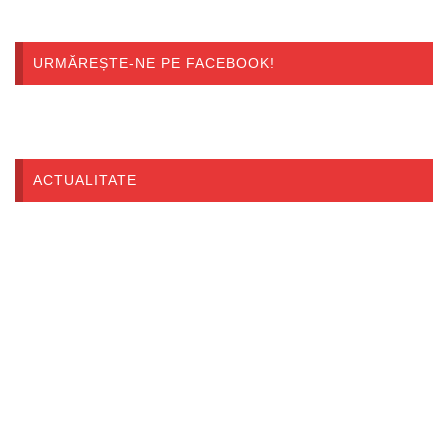
URMĂREȘTE-NE PE FACEBOOK!
ACTUALITATE