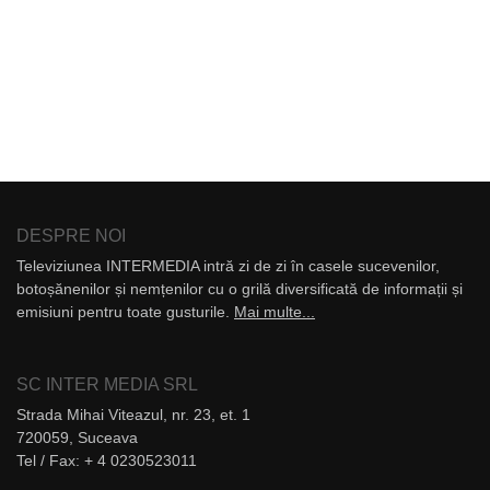
DESPRE NOI
Televiziunea INTERMEDIA intră zi de zi în casele sucevenilor,
botoșănenilor și nemțenilor cu o grilă diversificată de informații și
emisiuni pentru toate gusturile.
Mai multe...
SC INTER MEDIA SRL
Strada Mihai Viteazul, nr. 23, et. 1
720059, Suceava
Tel / Fax: + 4 0230523011