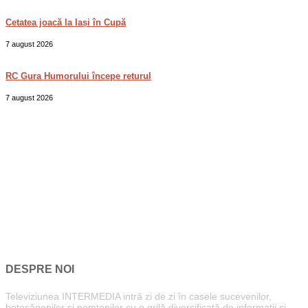
Cetatea joacă la Iași în Cupă
7 august 2026
RC Gura Humorului începe returul
7 august 2026
DESPRE NOI
Televiziunea INTERMEDIA intră zi de zi în casele sucevenilor,
botoșănenilor și nemțenilor cu o grilă diversificată de informații și