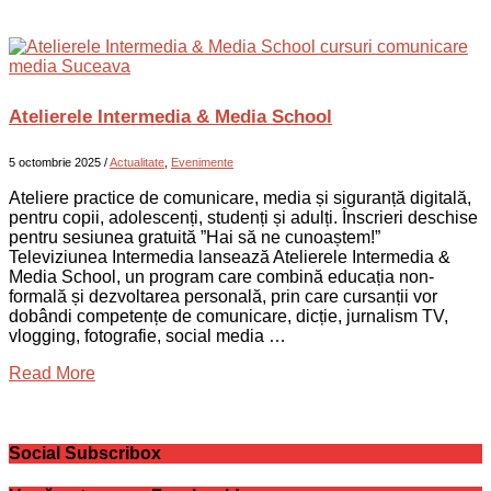
Atelierele Intermedia & Media School
5 octombrie 2025
/
Actualitate
,
Evenimente
Ateliere practice de comunicare, media și siguranță digitală,
pentru copii, adolescenți, studenți și adulți. Înscrieri deschise
pentru sesiunea gratuită ”Hai să ne cunoaștem!”
Televiziunea Intermedia lansează Atelierele Intermedia &
Media School, un program care combină educația non-
formală și dezvoltarea personală, prin care cursanții vor
dobândi competențe de comunicare, dicție, jurnalism TV,
vlogging, fotografie, social media …
Read More
Social Subscribox