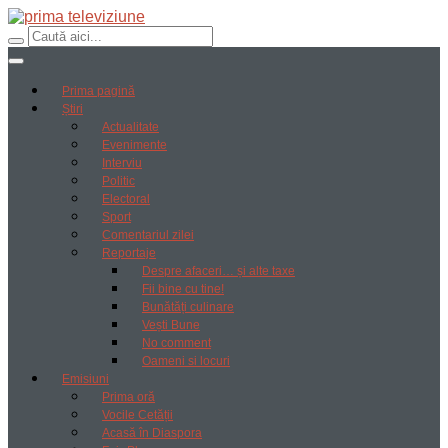
Prima pagină
Știri
Actualitate
Evenimente
Interviu
Politic
Electoral
Sport
Comentariul zilei
Reportaje
Despre afaceri… și alte taxe
Fii bine cu tine!
Bunătăți culinare
Vești Bune
No comment
Oameni si locuri
Emisiuni
Prima oră
Vocile Cetății
Acasă în Diaspora