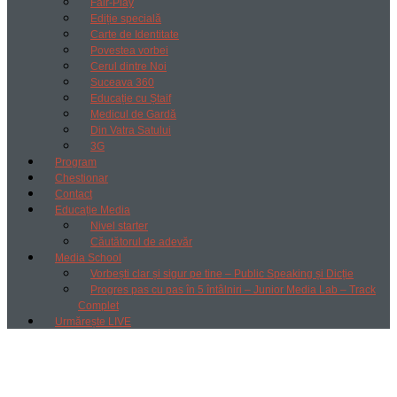
Fair-Play
Ediție specială
Carte de Identitate
Povestea vorbei
Cerul dintre Noi
Suceava 360
Educație cu Ștaif
Medicul de Gardă
Din Vatra Satului
3G
Program
Chestionar
Contact
Educație Media
Nivel starter
Căutătorul de adevăr
Media School
Vorbești clar și sigur pe tine – Public Speaking și Dicție
Progres pas cu pas în 5 întâlniri – Junior Media Lab – Track
Complet
Urmărește LIVE