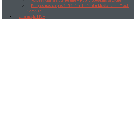
Vorbești clar și sigur pe tine – Public Speaking și Dicție
Progres pas cu pas în 5 întâlniri – Junior Media Lab – Track
Complet
Urmărește LIVE