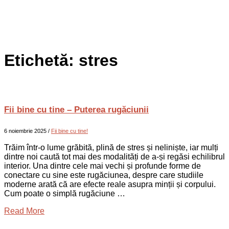
Etichetă:
stres
Fii bine cu tine – Puterea rugăciunii
6 noiembrie 2025
/
Fii bine cu tine!
Trăim într-o lume grăbită, plină de stres și neliniște, iar mulți
dintre noi caută tot mai des modalități de a-și regăsi echilibrul
interior. Una dintre cele mai vechi și profunde forme de
conectare cu sine este rugăciunea, despre care studiile
moderne arată că are efecte reale asupra minții și corpului.
Cum poate o simplă rugăciune …
Read More