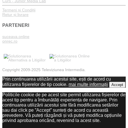
Curs - Junior Media Lab
Termeni și Condiții
Retur și livrare
PARTENERI
suceava.online
onrec.ro
Copyright 2009-2025 Televiziunea Intermedia.
Prin continuarea utilizării acestui site, ești de acord cu
utilizarea fișierelor de tip cookie.
mai multe informații
Accept
Politicile cookie de pe acest site permit utilizarea fișierelor de
acest tip pentru a îmbunătăți experiența de navigare. Prin
continuarea utilizării acestui site fără modificarea setărilor
sau dai click pe ”Accept” sunteți de acord cu această
prevedere. Vă puteți răzgândi și vă puteți modifica opțiunile
privind aprobarea oricând, revenind la acest site.