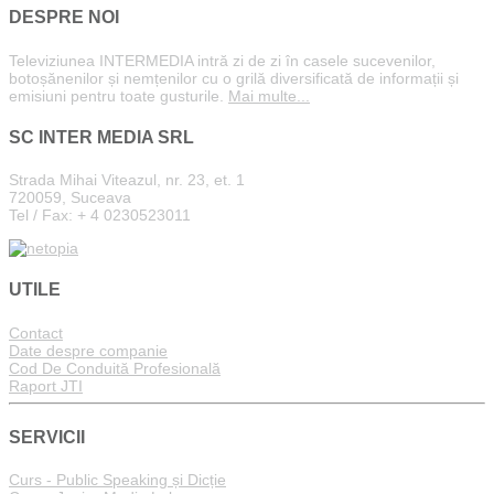
DESPRE NOI
Televiziunea INTERMEDIA intră zi de zi în casele sucevenilor,
botoșănenilor și nemțenilor cu o grilă diversificată de informații și
emisiuni pentru toate gusturile.
Mai multe...
SC INTER MEDIA SRL
Strada Mihai Viteazul, nr. 23, et. 1
720059, Suceava
Tel / Fax: + 4 0230523011
UTILE
Contact
Date despre companie
Cod De Conduită Profesională
Raport JTI
SERVICII
Curs - Public Speaking și Dicție