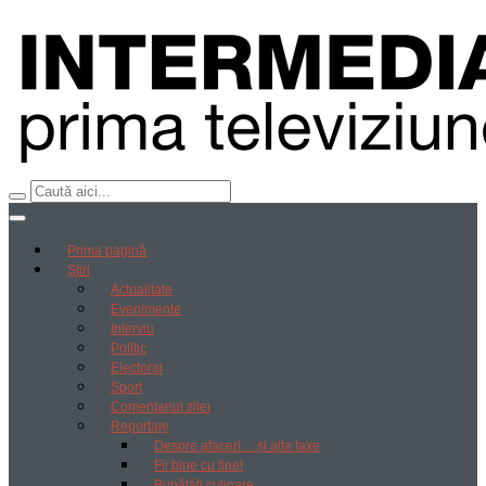
Prima pagină
Știri
Actualitate
Evenimente
Interviu
Politic
Electoral
Sport
Comentariul zilei
Reportaje
Despre afaceri… și alte taxe
Fii bine cu tine!
Bunătăți culinare