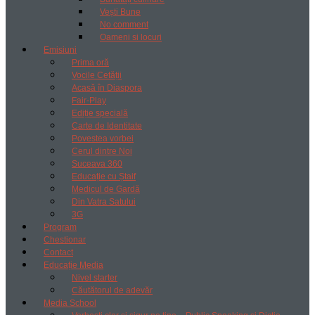
Vești Bune
No comment
Oameni si locuri
Emisiuni
Prima oră
Vocile Cetății
Acasă în Diaspora
Fair-Play
Ediție specială
Carte de Identitate
Povestea vorbei
Cerul dintre Noi
Suceava 360
Educație cu Ștaif
Medicul de Gardă
Din Vatra Satului
3G
Program
Chestionar
Contact
Educație Media
Nivel starter
Căutătorul de adevăr
Media School