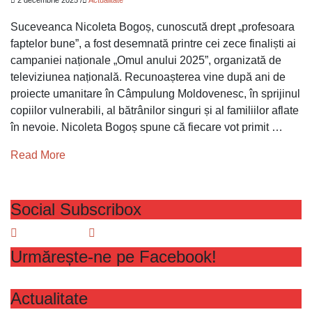
2 decembrie 2025
/
Actualitate
Suceveanca Nicoleta Bogoș, cunoscută drept „profesoara
faptelor bune”, a fost desemnată printre cei zece finaliști ai
campaniei naționale „Omul anului 2025”, organizată de
televiziunea națională. Recunoașterea vine după ani de
proiecte umanitare în Câmpulung Moldovenesc, în sprijinul
copiilor vulnerabili, al bătrânilor singuri și al familiilor aflate
în nevoie. Nicoleta Bogoș spune că fiecare vot primit …
Read More
Social Subscribox
Urmărește-ne pe Facebook!
Actualitate