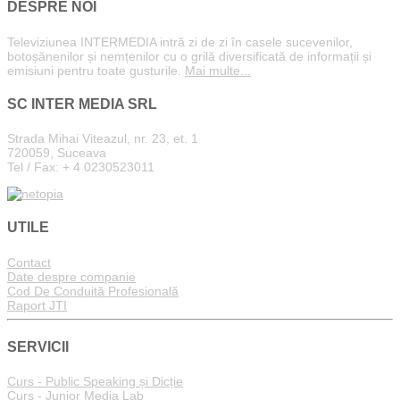
DESPRE NOI
Televiziunea INTERMEDIA intră zi de zi în casele sucevenilor,
botoșănenilor și nemțenilor cu o grilă diversificată de informații și
emisiuni pentru toate gusturile.
Mai multe...
SC INTER MEDIA SRL
Strada Mihai Viteazul, nr. 23, et. 1
720059, Suceava
Tel / Fax: + 4 0230523011
UTILE
Contact
Date despre companie
Cod De Conduită Profesională
Raport JTI
SERVICII
Curs - Public Speaking și Dicție
Curs - Junior Media Lab