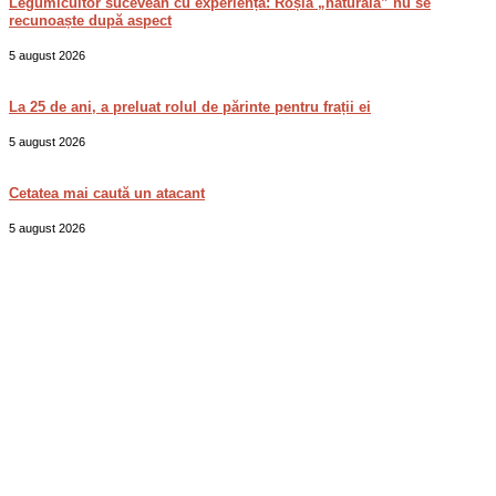
Legumicultor sucevean cu experiență: Roșia „naturală” nu se
recunoaște după aspect
5 august 2026
La 25 de ani, a preluat rolul de părinte pentru frații ei
5 august 2026
Cetatea mai caută un atacant
5 august 2026