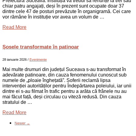
Prefectura Suceava. Instituția va trebui să renunțe la trei sau
chiar patru angajați, deși în prezent sunt ocupate doar 37
dintre cele 47 de posturi prevăzute în organigramă. Cei care
vor rămâne în instituție vor avea un volum de …
Read More
Șosele transformate în patinoar
28 ianuarie 2026
/
Evenimente
Mai multe drumuri din județul Suceava s-au transformat în
adevărate patinoare, din cauza fenomenului cunoscut sub
numele de „ploaie înghețată”. Șoferii reclamă lipsa
intervenției autorităților pentru îndepărtarea poleiului, iar unii
dintre ei s-au filmat în trafic pentru a arăta că frânele nu au
mai făcut față, deși circulau cu viteză redusă. Din cauza
stratului de …
Read More
Newer →