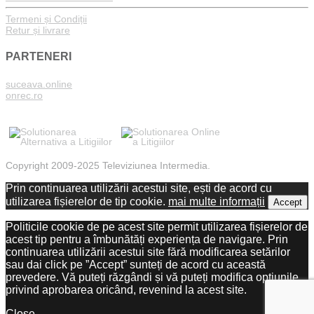
Termeni și Condiții
Retur și livrare
PARTENERI
suceava.online
onrec.ro
Copyright 2009-2025 Televiziunea Intermedia.
Prin continuarea utilizării acestui site, ești de acord cu
utilizarea fișierelor de tip cookie.
mai multe informații
Accept
Politicile cookie de pe acest site permit utilizarea fișierelor de
acest tip pentru a îmbunătăți experiența de navigare. Prin
continuarea utilizării acestui site fără modificarea setărilor
sau dai click pe ”Accept” sunteți de acord cu această
prevedere. Vă puteți răzgândi și vă puteți modifica opțiunile
privind aprobarea oricând, revenind la acest site.
Close