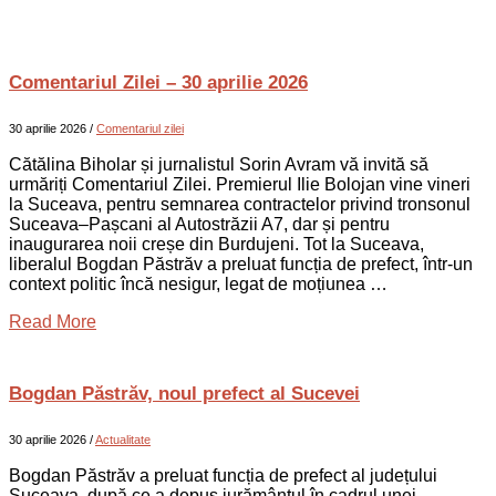
Comentariul Zilei – 30 aprilie 2026
30 aprilie 2026
/
Comentariul zilei
Cătălina Biholar și jurnalistul Sorin Avram vă invită să
urmăriți Comentariul Zilei. Premierul Ilie Bolojan vine vineri
la Suceava, pentru semnarea contractelor privind tronsonul
Suceava–Pașcani al Autostrăzii A7, dar și pentru
inaugurarea noii creșe din Burdujeni. Tot la Suceava,
liberalul Bogdan Păstrăv a preluat funcția de prefect, într-un
context politic încă nesigur, legat de moțiunea …
Read More
Bogdan Păstrăv, noul prefect al Sucevei
30 aprilie 2026
/
Actualitate
Bogdan Păstrăv a preluat funcția de prefect al județului
Suceava, după ce a depus jurământul în cadrul unei