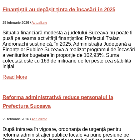
Finanțiștii au depășit ținta de încasări în 2025
25 februarie 2026
/
Actualitate
Situația financiară modestă a județului Suceava nu poate fi
pusă pe seama activității finanțiștilor. Prefectul Traian
Andronachi susține că, în 2025, Administrația Județeană a
Finanțelor Publice Suceava a realizat programul de încasări
a veniturilor bugetare în proporție de 102,93%. Suma
colectată este cu 163 de milioane de lei peste cea stabilită
inițial.
Read More
Reforma administrativă reduce personalul la
Prefectura Suceava
25 februarie 2026
/
Actualitate
După intrarea în vigoare, ordonanța de urgență pentru
reforma administrației publice locale va pune presiune pe