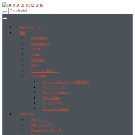
Prima pagină
Știri
Actualitate
Evenimente
Interviu
Politic
Electoral
Sport
Comentariul zilei
Reportaje
Despre afaceri… și alte taxe
Fii bine cu tine!
Bunătăți culinare
Vești Bune
No comment
Oameni si locuri
Emisiuni
Prima oră
Vocile Cetății
Acasă în Diaspora