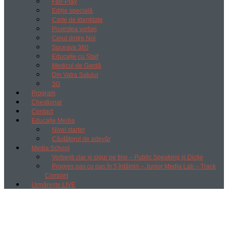
Fair-Play
Ediție specială
Carte de Identitate
Povestea vorbei
Cerul dintre Noi
Suceava 360
Educație cu Ștaif
Medicul de Gardă
Din Vatra Satului
3G
Program
Chestionar
Contact
Educație Media
Nivel starter
Căutătorul de adevăr
Media School
Vorbești clar și sigur pe tine – Public Speaking și Dicție
Progres pas cu pas în 5 întâlniri – Junior Media Lab – Track
Complet
Urmărește LIVE