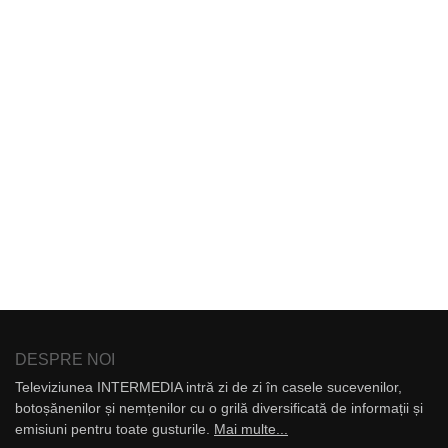
DESPRE NOI
Televiziunea INTERMEDIA intră zi de zi în casele sucevenilor,
botoșănenilor și nemțenilor cu o grilă diversificată de informații și
emisiuni pentru toate gusturile.
Mai multe...