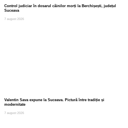
Control judiciar în dosarul câinilor morți la Berchișești, județul
Suceava
7 august 2026
Valentin Sava expune la Suceava. Pictură între tradiție și
modernitate
7 august 2026