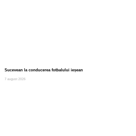
Sucevean la conducerea fotbalului ieșean
7 august 2026