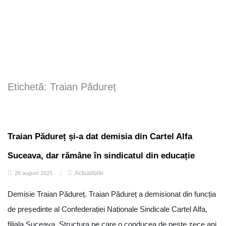
Etichetă:
Traian Pădureț
Traian Pădureț și-a dat demisia din Cartel Alfa
Suceava, dar rămâne în sindicatul din educație
Actualitate
28 august 2025
/
Demisie Traian Pădureț. Traian Pădureț a demisionat din funcția
de președinte al Confederației Naționale Sindicale Cartel Alfa,
filiala Suceava. Structura pe care o conducea de peste zece ani