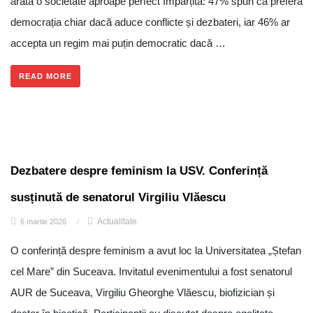
arată o societate aproape perfect împărțită: 47% spun că preferă
democrația chiar dacă aduce conflicte și dezbateri, iar 46% ar
accepta un regim mai puțin democratic dacă …
READ MORE
Dezbatere despre feminism la USV. Conferință
susținută de senatorul Virgiliu Vlăescu
Actualitate
6 martie 2026
/
O conferință despre feminism a avut loc la Universitatea „Ștefan
cel Mare” din Suceava. Invitatul evenimentului a fost senatorul
AUR de Suceava, Virgiliu Gheorghe Vlăescu, biofizician și