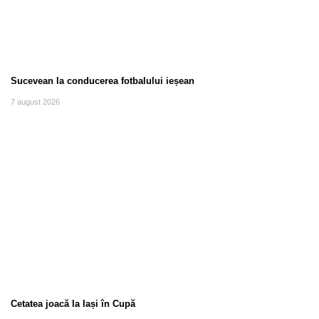
Sucevean la conducerea fotbalului ieșean
7 august 2026
Cetatea joacă la Iași în Cupă