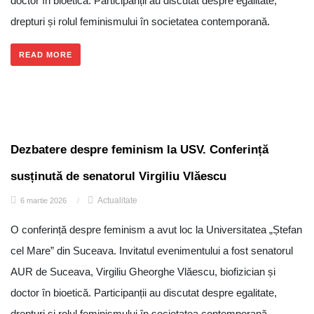
doctor în bioetică. Participanții au discutat despre egalitate,
drepturi și rolul feminismului în societatea contemporană.
READ MORE
Dezbatere despre feminism la USV. Conferință
susținută de senatorul Virgiliu Vlăescu
Actualitate
6 martie 2026
/
O conferință despre feminism a avut loc la Universitatea „Ștefan
cel Mare” din Suceava. Invitatul evenimentului a fost senatorul
AUR de Suceava, Virgiliu Gheorghe Vlăescu, biofizician și
doctor în bioetică. Participanții au discutat despre egalitate,
drepturi și rolul feminismului în societatea contemporană.