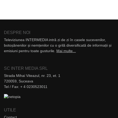
DESPRE NOI
Televiziunea INTERMEDIA intră zi de zi în casele sucevenilor,
botoșănenilor și nemțenilor cu o grilă diversificată de informații și
emisiuni pentru toate gusturile.
Mai multe...
SC INTER MEDIA SRL
Strada Mihai Viteazul, nr. 23, et. 1
720059, Suceava
Tel / Fax: + 4 0230523011
UTILE
Contact