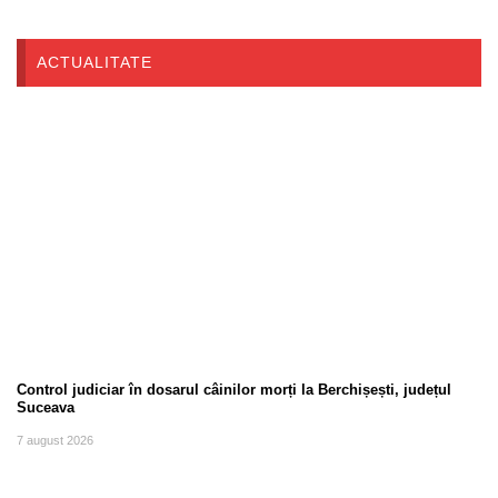
ACTUALITATE
Control judiciar în dosarul câinilor morți la Berchișești, județul
Suceava
7 august 2026