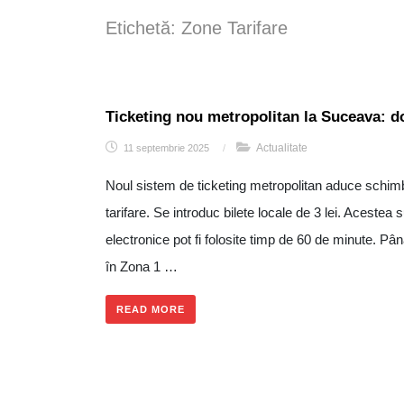
Etichetă:
Zone Tarifare
Ticketing nou metropolitan la Suceava: dou
Actualitate
11 septembrie 2025
/
Noul sistem de ticketing metropolitan aduce schim
tarifare. Se introduc bilete locale de 3 lei. Acestea
electronice pot fi folosite timp de 60 de minute. P
în Zona 1 …
READ MORE