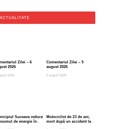
ACTUALITATE
entariul Zilei – 6
Comentariul Zilei – 5
gust 2026
august 2026
ugust 2026
6 august 2026
nicipiul Suceava reduce
Motociclist de 23 de ani,
nsumul de energie în
mort după un accident la
le de vârf
ieșirea din Suceava