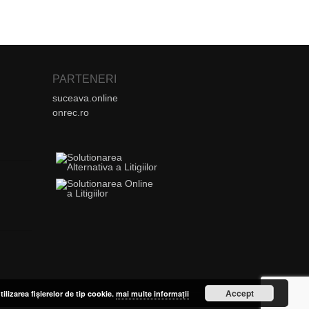
PARTENERI
suceava.online
onrec.ro
Accept
tilizarea fișierelor de tip cookie.
mai multe informații