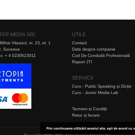
NTER MEDIA SRL
UTILE
Mihai Viteazul, nr. 23, et. 1
Contact
, Suceava
Date despre companie
Fax: + 4 0230523011
Cod De Conduită Profesională
Raport JTI
SERVICII
Curs - Public Speaking și Dicție
Curs - Junior Media Lab
Termeni și Condiții
Retur și livrare
Prin continuarea utilizării acestui site, ești de acord cu u