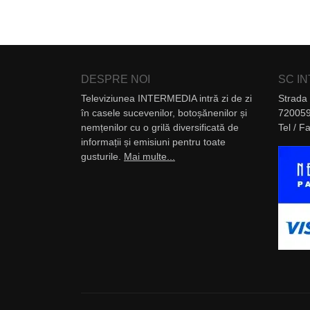
DESPRE NOI
SC I
Televiziunea INTERMEDIA intră zi de zi
Strada 
în casele sucevenilor, botoșănenilor și
720059
nemțenilor cu o grilă diversificată de
Tel / 
informații și emisiuni pentru toate
gusturile.
Mai multe...