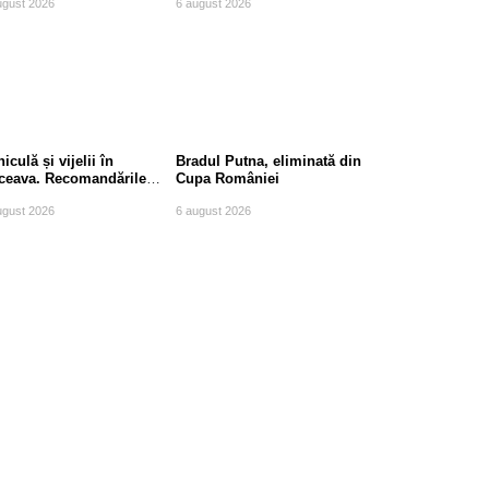
ugust 2026
6 august 2026
iculă și vijelii în
Bradul Putna, eliminată din
ceava. Recomandările
Cupa României
mpierilor
ugust 2026
6 august 2026