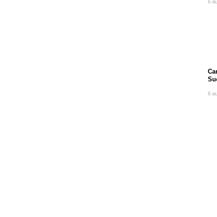
6 a
Can
Su
po
6 a