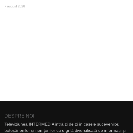
7 august 2026
DESPRE NOI
Televiziunea INTERMEDIA intră zi de zi în casele sucevenilor,
botoșănenilor și nemțenilor cu o grilă diversificată de informații și