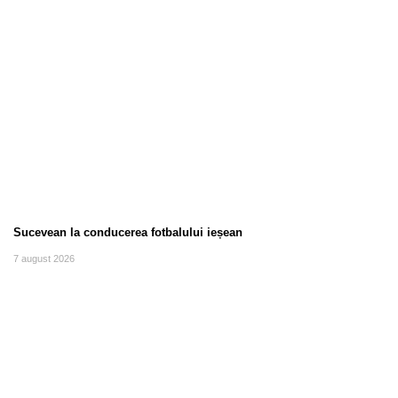
Sucevean la conducerea fotbalului ieșean
7 august 2026