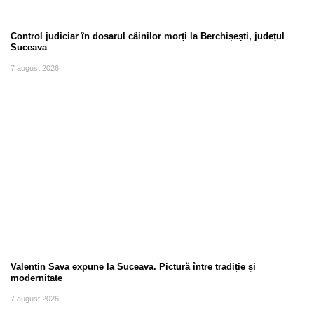
Control judiciar în dosarul câinilor morți la Berchișești, județul
Suceava
7 august 2026
Valentin Sava expune la Suceava. Pictură între tradiție și
modernitate
7 august 2026