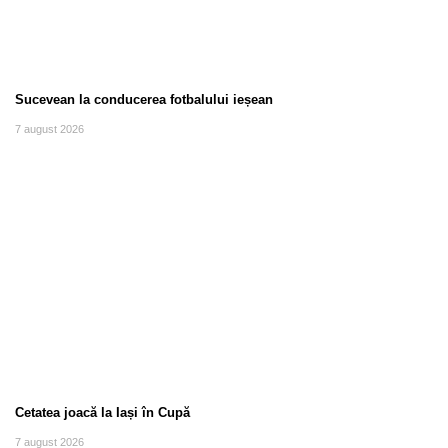
Sucevean la conducerea fotbalului ieșean
7 august 2026
Cetatea joacă la Iași în Cupă
7 august 2026