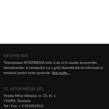
DESPRE NOI
Televiziunea INTERMEDIA intră zi de zi în casele sucevenilor,
botoșănenilor și nemțenilor cu o grilă diversificată de informații și
emisiuni pentru toate gusturile.
Mai multe...
SC INTER MEDIA SRL
Strada Mihai Viteazul, nr. 23, et. 1
720059, Suceava
Tel / Fax: + 4 0230523011