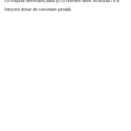
cu maşina neînmatriculată şi cu numere false. Acestuia i s-a
întocmit dosar de cercetare penală.