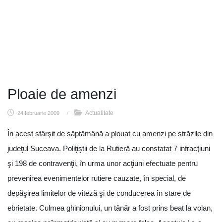
Ploaie de amenzi
Actualitate
24 februarie 2009
/
În acest sfârşit de săptămână a plouat cu amenzi pe străzile din
judeţul Suceava. Poliţiştii de la Rutieră au constatat 7 infracţiuni
şi 198 de contravenţii, în urma unor acţiuni efectuate pentru
prevenirea evenimentelor rutiere cauzate, în special, de
depăşirea limitelor de viteză şi de conducerea în stare de
ebrietate. Culmea ghinionului, un tânăr a fost prins beat la volan,