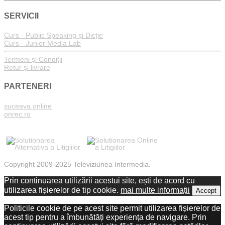
SERVICII
Curs - Public Speaking și Dicție
Curs - Junior Media Lab
Termeni și Condiții
Retur și livrare
PARTENERI
suceava.online
onrec.ro
Copyright 2009-2025 Televiziunea Intermedia.
Prin continuarea utilizării acestui site, ești de acord cu
utilizarea fișierelor de tip cookie.
mai multe informații
Accept
Politicile cookie de pe acest site permit utilizarea fișierelor de
acest tip pentru a îmbunătăți experiența de navigare. Prin