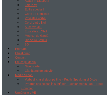
Acasă în Diaspora
Fair-Play
Ediție specială
Carte de Identitate
Povestea vorbei
Cerul dintre Noi
Suceava 360
Educație cu Ștaif
Medicul de Gardă
Din Vatra Satului
3G
Program
Chestionar
Contact
Educație Media
Nivel starter
Căutătorul de adevăr
Media School
Vorbești clar și sigur pe tine – Public Speaking și Dicție
Progres pas cu pas în 5 întâlniri – Junior Media Lab – Track
Complet
Urmărește LIVE