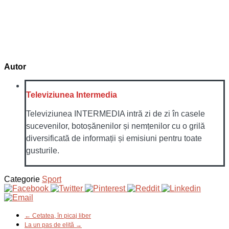
Autor
Televiziunea Intermedia
Televiziunea INTERMEDIA intră zi de zi în casele
sucevenilor, botoșănenilor și nemțenilor cu o grilă
diversificată de informații și emisiuni pentru toate
gusturile.
Categorie
Sport
← Cetatea, în picaj liber
La un pas de elită →