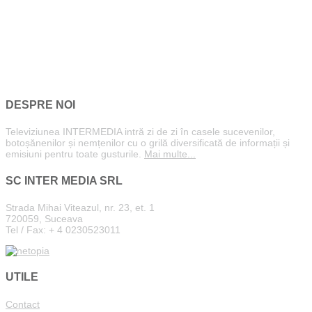
DESPRE NOI
Televiziunea INTERMEDIA intră zi de zi în casele sucevenilor,
botoșănenilor și nemțenilor cu o grilă diversificată de informații și
emisiuni pentru toate gusturile.
Mai multe...
SC INTER MEDIA SRL
Strada Mihai Viteazul, nr. 23, et. 1
720059, Suceava
Tel / Fax: + 4 0230523011
UTILE
Contact