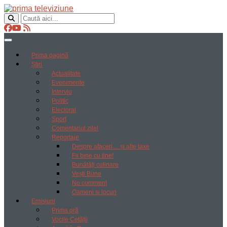
Prima pagină
Știri
Actualitate
Evenimente
Interviu
Politic
Electoral
Sport
Comentariul zilei
Reportaje
Despre afaceri… și alte taxe
Fii bine cu tine!
Bunătăți culinare
Vești Bune
No comment
Oameni si locuri
Emisiuni
Prima oră
Vocile Cetății