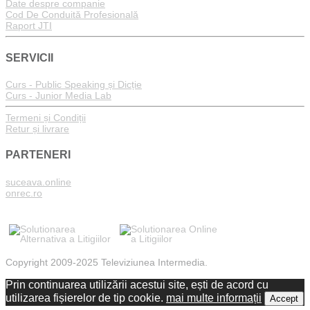
Date despre companie
Cod De Conduită Profesională
Raport JTI
SERVICII
Curs - Public Speaking și Dicție
Curs - Junior Media Lab
Termeni și Condiții
Retur și livrare
PARTENERI
suceava.online
onrec.ro
Copyright 2009-2025 Televiziunea Intermedia.
Prin continuarea utilizării acestui site, ești de acord cu
utilizarea fișierelor de tip cookie.
mai multe informații
Accept