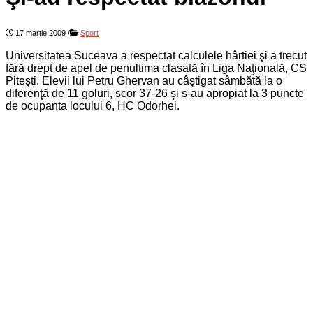
17 martie 2009
/
Sport
Universitatea Suceava a respectat calculele hârtiei şi a trecut
fără drept de apel de penultima clasată în Liga Naţională, CS
Piteşti. Elevii lui Petru Ghervan au câştigat sâmbătă la o
diferenţă de 11 goluri, scor 37-26 şi s-au apropiat la 3 puncte
de ocupanta locului 6, HC Odorhei.