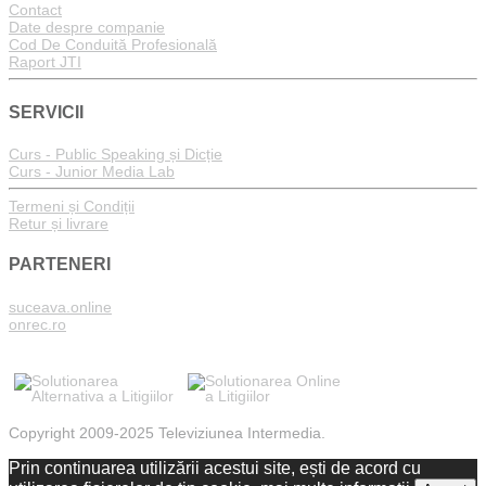
Contact
Date despre companie
Cod De Conduită Profesională
Raport JTI
SERVICII
Curs - Public Speaking și Dicție
Curs - Junior Media Lab
Termeni și Condiții
Retur și livrare
PARTENERI
suceava.online
onrec.ro
Copyright 2009-2025 Televiziunea Intermedia.
Prin continuarea utilizării acestui site, ești de acord cu