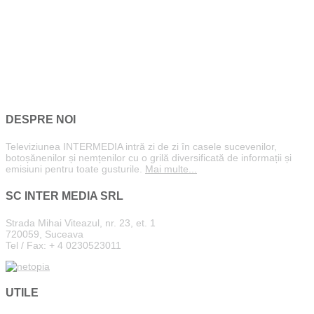
DESPRE NOI
Televiziunea INTERMEDIA intră zi de zi în casele sucevenilor,
botoșănenilor și nemțenilor cu o grilă diversificată de informații și
emisiuni pentru toate gusturile.
Mai multe...
SC INTER MEDIA SRL
Strada Mihai Viteazul, nr. 23, et. 1
720059, Suceava
Tel / Fax: + 4 0230523011
UTILE