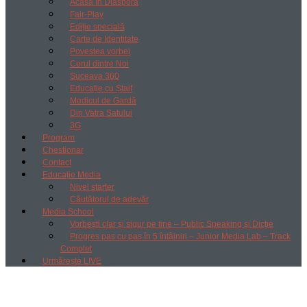
Acasă în Diaspora
Fair-Play
Ediție specială
Carte de Identitate
Povestea vorbei
Cerul dintre Noi
Suceava 360
Educație cu Ștaif
Medicul de Gardă
Din Vatra Satului
3G
Program
Chestionar
Contact
Educație Media
Nivel starter
Căutătorul de adevăr
Media School
Vorbești clar și sigur pe tine – Public Speaking și Dicție
Progres pas cu pas în 5 întâlniri – Junior Media Lab – Track
Complet
Urmărește LIVE