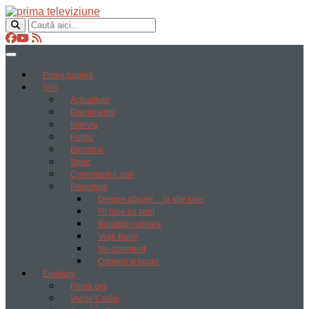
Prima pagină
Știri
Actualitate
Evenimente
Interviu
Politic
Electoral
Sport
Comentariul zilei
Reportaje
Despre afaceri… și alte taxe
Fii bine cu tine!
Bunătăți culinare
Vești Bune
No comment
Oameni si locuri
Emisiuni
Prima oră
Vocile Cetății