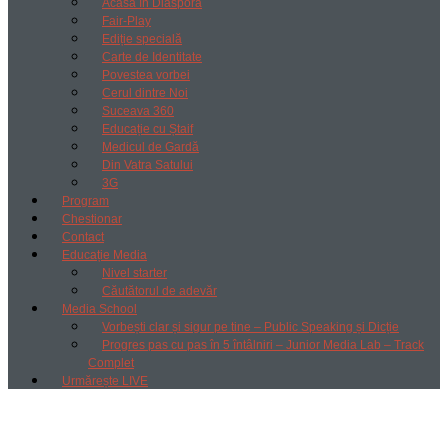
Acasă în Diaspora
Fair-Play
Ediție specială
Carte de Identitate
Povestea vorbei
Cerul dintre Noi
Suceava 360
Educație cu Ștaif
Medicul de Gardă
Din Vatra Satului
3G
Program
Chestionar
Contact
Educație Media
Nivel starter
Căutătorul de adevăr
Media School
Vorbești clar și sigur pe tine – Public Speaking și Dicție
Progres pas cu pas în 5 întâlniri – Junior Media Lab – Track
Complet
Urmărește LIVE