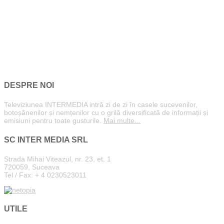
DESPRE NOI
Televiziunea INTERMEDIA intră zi de zi în casele sucevenilor,
botoșănenilor și nemțenilor cu o grilă diversificată de informații și
emisiuni pentru toate gusturile.
Mai multe...
SC INTER MEDIA SRL
Strada Mihai Viteazul, nr. 23, et. 1
720059, Suceava
Tel / Fax: + 4 0230523011
UTILE