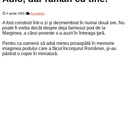
4 aprilie 2009
/
Actualitate
A fost construit într-o zi şi dezmembrat în numai două ore. Nu
poate fi vorba decât despre deja faimosul pod de la
Marginea, a cărui poveste s-a auzit în întreaga ţară.
Pentru ca oamenii să aibă mereu proaspătă în memorie
imaginea podului care a făcut înconjurul României, şi-au
păstrat o copie în miniatură.