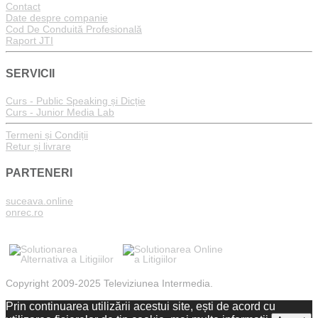
Contact
Date despre companie
Cod De Conduită Profesională
Raport JTI
SERVICII
Curs - Public Speaking și Dicție
Curs - Junior Media Lab
Termeni și Condiții
Retur și livrare
PARTENERI
suceava.online
onrec.ro
Copyright 2009-2025 Televiziunea Intermedia.
Prin continuarea utilizării acestui site, ești de acord cu