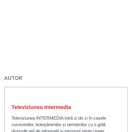
AUTOR
Televiziunea Intermedia
Televiziunea INTERMEDIA intră zi de zi în casele
sucevenilor, botoșănenilor și nemțenilor cu o grilă
diversificată de informații și emisiuni pentru toate