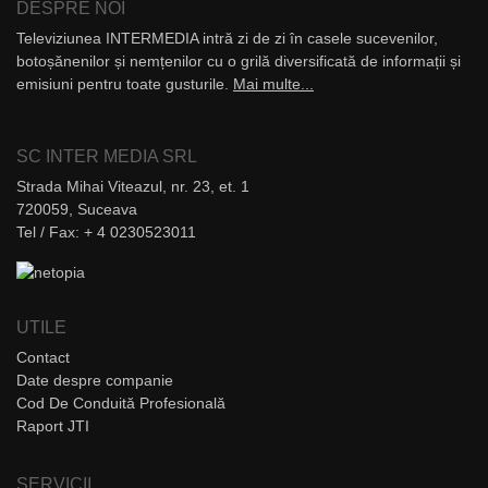
DESPRE NOI
Televiziunea INTERMEDIA intră zi de zi în casele sucevenilor,
botoșănenilor și nemțenilor cu o grilă diversificată de informații și
emisiuni pentru toate gusturile.
Mai multe...
SC INTER MEDIA SRL
Strada Mihai Viteazul, nr. 23, et. 1
720059, Suceava
Tel / Fax: + 4 0230523011
UTILE
Contact
Date despre companie
Cod De Conduită Profesională
Raport JTI
SERVICII