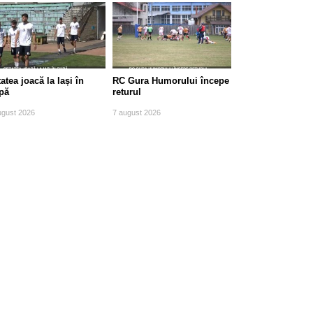
atea joacă la Iași în
RC Gura Humorului începe
pă
returul
ugust 2026
7 august 2026