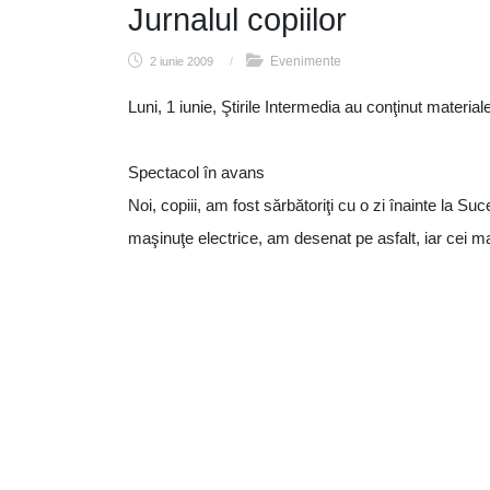
Jurnalul copiilor
Evenimente
2 iunie 2009
/
Luni, 1 iunie, Ştirile Intermedia au conţinut materiale
Spectacol în avans
Noi, copiii, am fost sărbătoriţi cu o zi înainte la S
maşinuţe electrice, am desenat pe asfalt, iar cei m