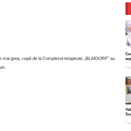
Com
or e mai grea, copiii de la Complexul terapeutic „BLAIDORF” au
au
uri.
7 a
Va
Suc
tra
7 a