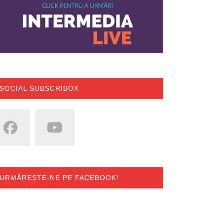
SOCIAL SUBSCRIBOX
URMĂREȘTE-NE PE FACEBOOK!