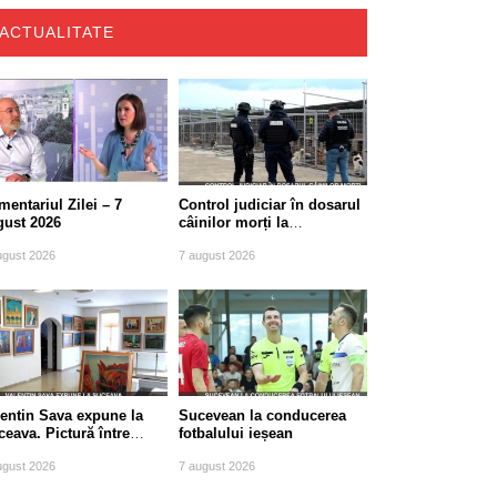
ACTUALITATE
entariul Zilei – 7
Control judiciar în dosarul
gust 2026
câinilor morți la
Berchișești, județul
ugust 2026
7 august 2026
Suceava
lentin Sava expune la
Sucevean la conducerea
eava. Pictură între
fotbalului ieșean
diție și modernitate
ugust 2026
7 august 2026