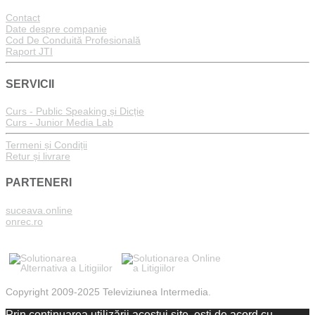
Contact
Date despre companie
Cod De Conduită Profesională
Raport JTI
SERVICII
Curs - Public Speaking și Dicție
Curs - Junior Media Lab
Termeni și Condiții
Retur și livrare
PARTENERI
suceava.online
onrec.ro
Copyright 2009-2025 Televiziunea Intermedia.
Prin continuarea utilizării acestui site, ești de acord cu