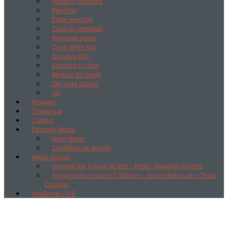
Acasă în Diaspora
Fair-Play
Ediție specială
Carte de Identitate
Povestea vorbei
Cerul dintre Noi
Suceava 360
Educație cu Ștaif
Medicul de Gardă
Din Vatra Satului
3G
Program
Chestionar
Contact
Educație Media
Nivel starter
Căutătorul de adevăr
Media School
Vorbești clar și sigur pe tine – Public Speaking și Dicție
Progres pas cu pas în 5 întâlniri – Junior Media Lab – Track
Complet
Urmărește LIVE