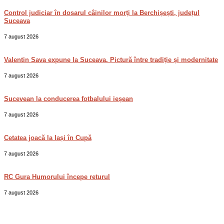
Control judiciar în dosarul câinilor morți la Berchișești, județul
Suceava
7 august 2026
Valentin Sava expune la Suceava. Pictură între tradiție și modernitate
7 august 2026
Sucevean la conducerea fotbalului ieșean
7 august 2026
Cetatea joacă la Iași în Cupă
7 august 2026
RC Gura Humorului începe returul
7 august 2026