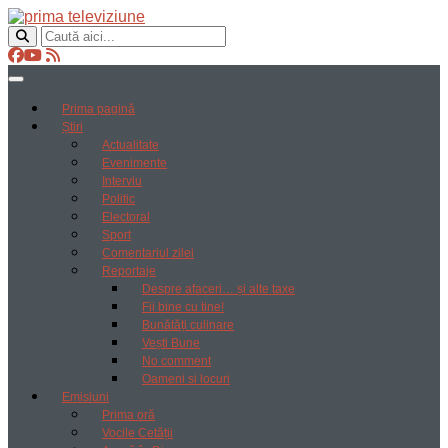
Prima pagină
Știri
Actualitate
Evenimente
Interviu
Politic
Electoral
Sport
Comentariul zilei
Reportaje
Despre afaceri… și alte taxe
Fii bine cu tine!
Bunătăți culinare
Vești Bune
No comment
Oameni si locuri
Emisiuni
Prima oră
Vocile Cetății