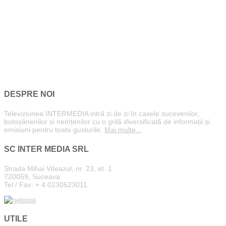
DESPRE NOI
Televiziunea INTERMEDIA intră zi de zi în casele sucevenilor,
botoșănenilor și nemțenilor cu o grilă diversificată de informații și
emisiuni pentru toate gusturile.
Mai multe...
SC INTER MEDIA SRL
Strada Mihai Viteazul, nr. 23, et. 1
720059, Suceava
Tel / Fax: + 4 0230523011
UTILE