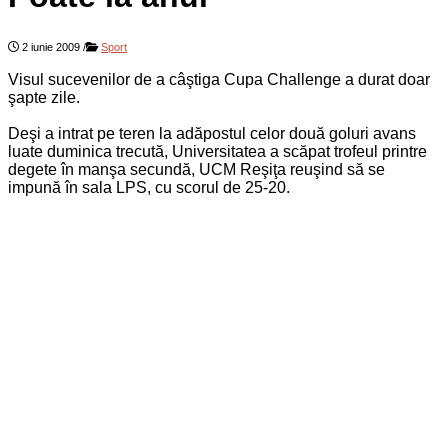
2 iunie 2009
/
Sport
Visul sucevenilor de a câştiga Cupa Challenge a durat doar
şapte zile.
Deşi a intrat pe teren la adăpostul celor două goluri avans
luate duminica trecută, Universitatea a scăpat trofeul printre
degete în manşa secundă, UCM Reşiţa reuşind să se
impună în sala LPS, cu scorul de 25-20.