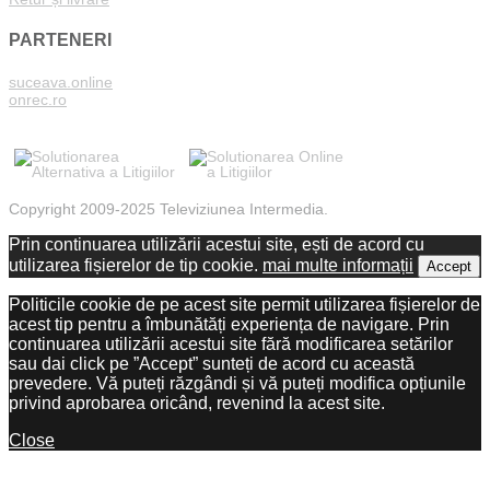
PARTENERI
suceava.online
onrec.ro
Copyright 2009-2025 Televiziunea Intermedia.
Prin continuarea utilizării acestui site, ești de acord cu
utilizarea fișierelor de tip cookie.
mai multe informații
Accept
Politicile cookie de pe acest site permit utilizarea fișierelor de
acest tip pentru a îmbunătăți experiența de navigare. Prin
continuarea utilizării acestui site fără modificarea setărilor
sau dai click pe ”Accept” sunteți de acord cu această
prevedere. Vă puteți răzgândi și vă puteți modifica opțiunile
privind aprobarea oricând, revenind la acest site.
Close