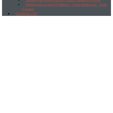
Vorbești clar și sigur pe tine – Public Speaking și Dicție
Progres pas cu pas în 5 întâlniri – Junior Media Lab – Track
Complet
Urmărește LIVE