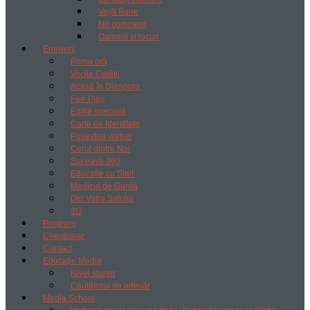
Vești Bune
No comment
Oameni si locuri
Emisiuni
Prima oră
Vocile Cetății
Acasă în Diaspora
Fair-Play
Ediție specială
Carte de Identitate
Povestea vorbei
Cerul dintre Noi
Suceava 360
Educație cu Ștaif
Medicul de Gardă
Din Vatra Satului
3G
Program
Chestionar
Contact
Educație Media
Nivel starter
Căutătorul de adevăr
Media School