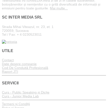
Televiziunea INTERMEDIA intră zi de zi în casele sucevenilor,
botoșănenilor și nemțenilor cu o grilă diversificată de informații și
emisiuni pentru toate gusturile.
Mai multe...
SC INTER MEDIA SRL
Strada Mihai Viteazul, nr. 23, et. 1
720059, Suceava
Tel / Fax: + 4 0230523011
UTILE
Contact
Date despre companie
Cod De Conduită Profesională
Raport JTI
SERVICII
Curs - Public Speaking și Dicție
Curs - Junior Media Lab
Termeni și Condiții
Retur și livrare