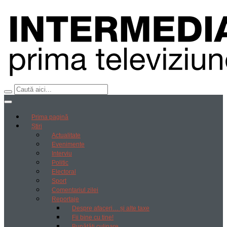
Prima pagină
Știri
Actualitate
Evenimente
Interviu
Politic
Electoral
Sport
Comentariul zilei
Reportaje
Despre afaceri… și alte taxe
Fii bine cu tine!
Bunătăți culinare