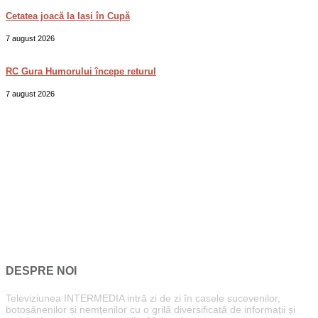
Cetatea joacă la Iași în Cupă
7 august 2026
RC Gura Humorului începe returul
7 august 2026
DESPRE NOI
Televiziunea INTERMEDIA intră zi de zi în casele sucevenilor,
botoșănenilor și nemțenilor cu o grilă diversificată de informații și