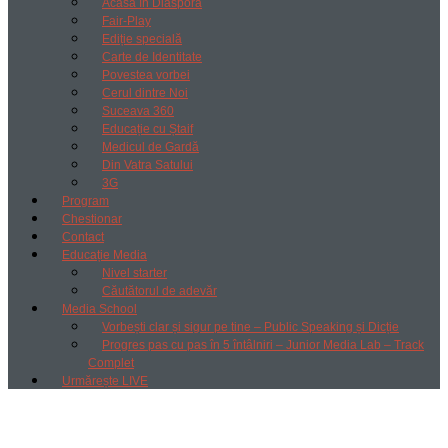
Acasă în Diaspora
Fair-Play
Ediție specială
Carte de Identitate
Povestea vorbei
Cerul dintre Noi
Suceava 360
Educație cu Ștaif
Medicul de Gardă
Din Vatra Satului
3G
Program
Chestionar
Contact
Educație Media
Nivel starter
Căutătorul de adevăr
Media School
Vorbești clar și sigur pe tine – Public Speaking și Dicție
Progres pas cu pas în 5 întâlniri – Junior Media Lab – Track
Complet
Urmărește LIVE