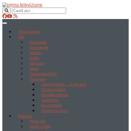
Prima pagină
Știri
Actualitate
Evenimente
Interviu
Politic
Electoral
Sport
Comentariul zilei
Reportaje
Despre afaceri… și alte taxe
Fii bine cu tine!
Bunătăți culinare
Vești Bune
No comment
Oameni si locuri
Emisiuni
Prima oră
Vocile Cetății