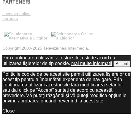
PARTENERI
suceava.online
onrec.ro
Copyright 2009-2025 Televiziunea Intermedia.
Prin continuarea utilizării acestui site, ești de acord cu
utilizarea fișierelor de tip cookie.
mai multe informații
Accept
Politicile cookie de pe acest site permit utilizarea fișierelor de
acest tip pentru a îmbunătăți experiența de navigare. Prin
continuarea utilizării acestui site fără modificarea setărilor
sau dai click pe ”Accept” sunteți de acord cu această
prevedere. Vă puteți răzgândi și vă puteți modifica opțiunile
privind aprobarea oricând, revenind la acest site.
Close