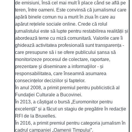
de emisiuni, însă cel mai mult îi place când se află pe
teren, între oameni. Este convinsă că jurnalismul care
apără binele comun nu a murit în ziua în care au
apărut rețelele sociale online. Crede că rolul
jurnalistului este să lupte pentru restabilirea realității și
abordează teme cu miză comunitară. Valorile care îi
ghidează activitatea profesională sunt transparența -
care presupune să i se ofere publicului șansa să
monitorizeze procesul de colectare, raportare,
prezentare şi diseminare a informaţiilor - și
responsabilitatea, care înseamnă asumarea
consecințelor deciziilor și faptelor.
În anul 2008, a primit premiul pentru publicistică al
Fundaţiei Culturale a Bucovinei.
În 2013, a câștigat o bursă „Euromonitor pentru
excelență” și a făcut un stagiu de pregătire în redacție
RFI de la Bruxelles.
În 2016, a primit premiul pentru categoria jurnalism în
cadrul campaniei „Oamenii Timpului”.