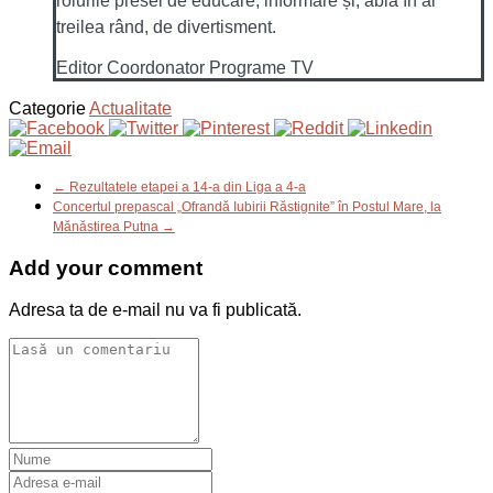
rolurile presei de educare, informare și, abia în al
treilea rând, de divertisment.
Editor Coordonator Programe TV
Categorie
Actualitate
← Rezultatele etapei a 14-a din Liga a 4-a
Concertul prepascal „Ofrandă Iubirii Răstignite” în Postul Mare, la
Mănăstirea Putna →
Add your comment
Adresa ta de e-mail nu va fi publicată.