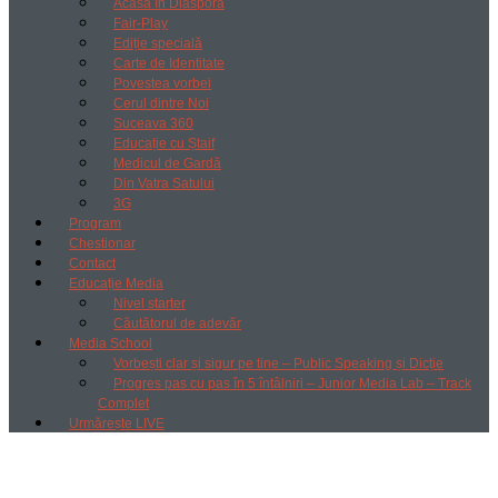
Acasă în Diaspora
Fair-Play
Ediție specială
Carte de Identitate
Povestea vorbei
Cerul dintre Noi
Suceava 360
Educație cu Ștaif
Medicul de Gardă
Din Vatra Satului
3G
Program
Chestionar
Contact
Educație Media
Nivel starter
Căutătorul de adevăr
Media School
Vorbești clar și sigur pe tine – Public Speaking și Dicție
Progres pas cu pas în 5 întâlniri – Junior Media Lab – Track
Complet
Urmărește LIVE