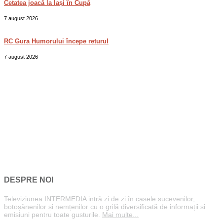
Cetatea joacă la Iași în Cupă
7 august 2026
RC Gura Humorului începe returul
7 august 2026
DESPRE NOI
Televiziunea INTERMEDIA intră zi de zi în casele sucevenilor,
botoșănenilor și nemțenilor cu o grilă diversificată de informații și
emisiuni pentru toate gusturile.
Mai multe...