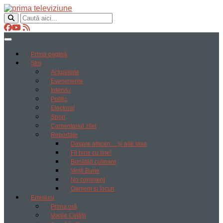
Prima pagină
Știri
Actualitate
Evenimente
Interviu
Politic
Electoral
Sport
Comentariul zilei
Reportaje
Despre afaceri… și alte taxe
Fii bine cu tine!
Bunătăți culinare
Vești Bune
No comment
Oameni si locuri
Emisiuni
Prima oră
Vocile Cetății