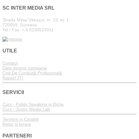
SC INTER MEDIA SRL
Strada Mihai Viteazul, nr. 23, et. 1
720059, Suceava
Tel / Fax: + 4 0230523011
UTILE
Contact
Date despre companie
Cod De Conduită Profesională
Raport JTI
SERVICII
Curs - Public Speaking și Dicție
Curs - Junior Media Lab
Termeni și Condiții
Retur și livrare
PARTENERI