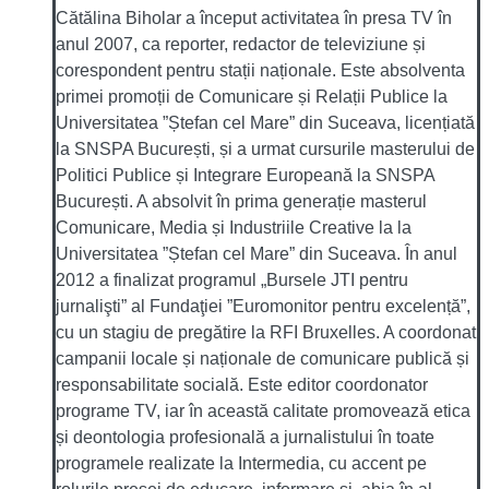
Cătălina Biholar a început activitatea în presa TV în
anul 2007, ca reporter, redactor de televiziune și
corespondent pentru stații naționale. Este absolventa
primei promoții de Comunicare și Relații Publice la
Universitatea ”Ștefan cel Mare” din Suceava, licențiată
la SNSPA București, și a urmat cursurile masterului de
Politici Publice și Integrare Europeană la SNSPA
București. A absolvit în prima generație masterul
Comunicare, Media și Industriile Creative la la
Universitatea ”Ștefan cel Mare” din Suceava. În anul
2012 a finalizat programul „Bursele JTI pentru
jurnalişti” al Fundaţiei ”Euromonitor pentru excelență”,
cu un stagiu de pregătire la RFI Bruxelles. A coordonat
campanii locale și naționale de comunicare publică și
responsabilitate socială. Este editor coordonator
programe TV, iar în această calitate promovează etica
și deontologia profesională a jurnalistului în toate
programele realizate la Intermedia, cu accent pe