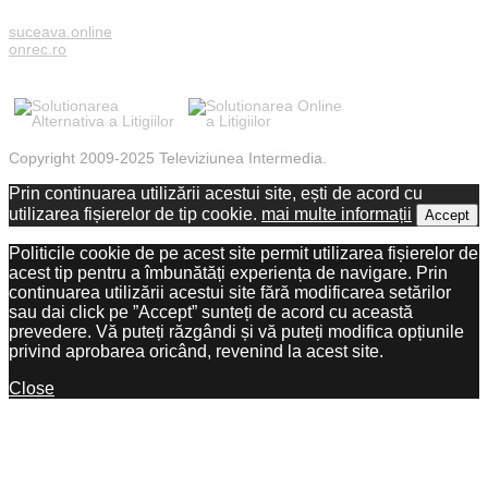
suceava.online
onrec.ro
Copyright 2009-2025 Televiziunea Intermedia.
Prin continuarea utilizării acestui site, ești de acord cu
utilizarea fișierelor de tip cookie.
mai multe informații
Accept
Politicile cookie de pe acest site permit utilizarea fișierelor de
acest tip pentru a îmbunătăți experiența de navigare. Prin
continuarea utilizării acestui site fără modificarea setărilor
sau dai click pe ”Accept” sunteți de acord cu această
prevedere. Vă puteți răzgândi și vă puteți modifica opțiunile
privind aprobarea oricând, revenind la acest site.
Close