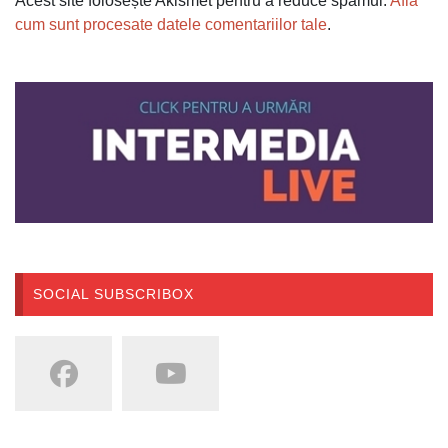
Acest site folosește Akismet pentru a reduce spamul.
Află
cum sunt procesate datele comentariilor tale
.
SOCIAL SUBSCRIBOX