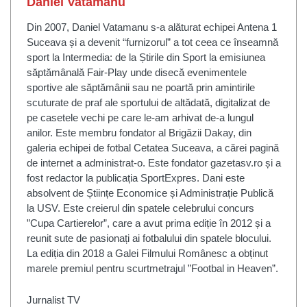
Daniel Vatamanu
Din 2007, Daniel Vatamanu s-a alăturat echipei Antena 1
Suceava și a devenit “furnizorul” a tot ceea ce înseamnă
sport la Intermedia: de la Știrile din Sport la emisiunea
săptămânală Fair-Play unde disecă evenimentele
sportive ale săptămânii sau ne poartă prin amintirile
scuturate de praf ale sportului de altădată, digitalizat de
pe casetele vechi pe care le-am arhivat de-a lungul
anilor. Este membru fondator al Brigăzii Dakay, din
galeria echipei de fotbal Cetatea Suceava, a cărei pagină
de internet a administrat-o. Este fondator gazetasv.ro și a
fost redactor la publicația SportExpres. Dani este
absolvent de Științe Economice și Administrație Publică
la USV. Este creierul din spatele celebrului concurs
”Cupa Cartierelor”, care a avut prima ediție în 2012 și a
reunit sute de pasionați ai fotbalului din spatele blocului.
La ediția din 2018 a Galei Filmului Românesc a obținut
marele premiul pentru scurtmetrajul ”Footbal in Heaven”.
Jurnalist TV