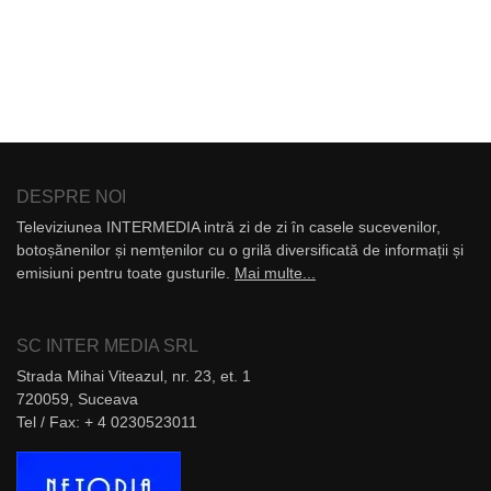
DESPRE NOI
Televiziunea INTERMEDIA intră zi de zi în casele sucevenilor,
botoșănenilor și nemțenilor cu o grilă diversificată de informații și
emisiuni pentru toate gusturile.
Mai multe...
SC INTER MEDIA SRL
Strada Mihai Viteazul, nr. 23, et. 1
720059, Suceava
Tel / Fax: + 4 0230523011