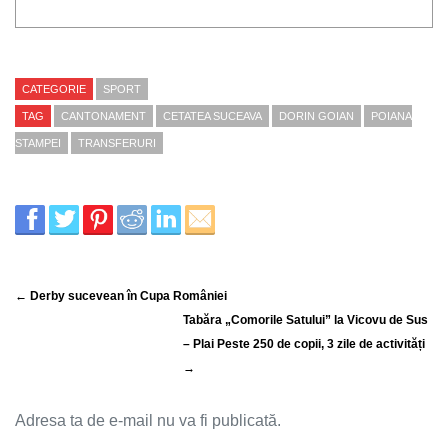
CATEGORIE
SPORT
TAG
CANTONAMENT
CETATEA SUCEAVA
DORIN GOIAN
POIANA
STAMPEI
TRANSFERURI
← Derby sucevean în Cupa României
Tabăra „Comorile Satului” la Vicovu de Sus
– Plai Peste 250 de copii, 3 zile de activități
→
Adresa ta de e-mail nu va fi publicată.