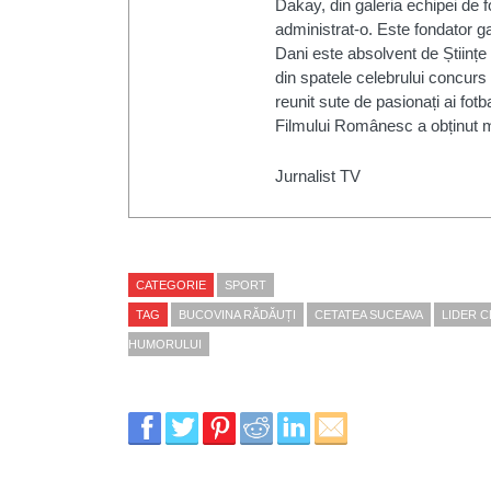
Dakay, din galeria echipei de 
administrat-o. Este fondator ga
Dani este absolvent de Științe
din spatele celebrului concurs 
reunit sute de pasionați ai fotb
Filmului Românesc a obținut m
Jurnalist TV
CATEGORIE
SPORT
TAG
BUCOVINA RĂDĂUȚI
CETATEA SUCEAVA
LIDER 
HUMORULUI