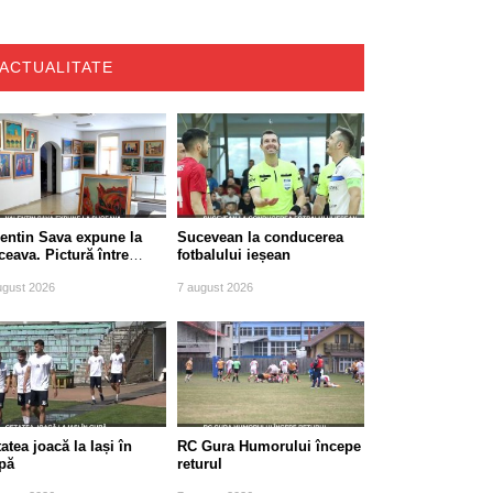
ACTUALITATE
lentin Sava expune la
Sucevean la conducerea
eava. Pictură între
fotbalului ieșean
diție și modernitate
ugust 2026
7 august 2026
atea joacă la Iași în
RC Gura Humorului începe
pă
returul