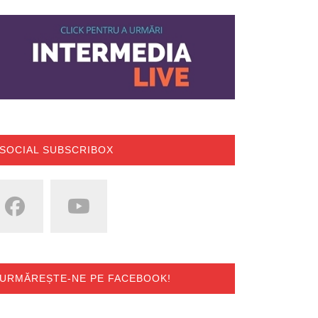
SOCIAL SUBSCRIBOX
URMĂREȘTE-NE PE FACEBOOK!