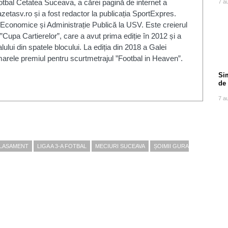
fotbal Cetatea Suceava, a cărei pagină de internet a
7 a
zetasv.ro și a fost redactor la publicația SportExpres.
 Economice și Administrație Publică la USV. Este creierul
”Cupa Cartierelor”, care a avut prima ediție în 2012 și a
alului din spatele blocului. La ediția din 2018 a Galei
arele premiul pentru scurtmetrajul ”Footbal in Heaven”.
Si
de
Ghe
7 a
CLASAMENT
LIGA A 3-A FOTBAL
MECIURI SUCEAVA
ȘOIMII GURA