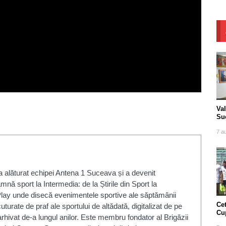
Va
Suc
tra
7 a
 alăturat echipei Antena 1 Suceava și a devenit
mnă sport la Intermedia: de la Știrile din Sport la
lay unde disecă evenimentele sportive ale săptămânii
Cet
uturate de praf ale sportului de altădată, digitalizat de pe
Cu
rhivat de-a lungul anilor. Este membru fondator al Brigăzii