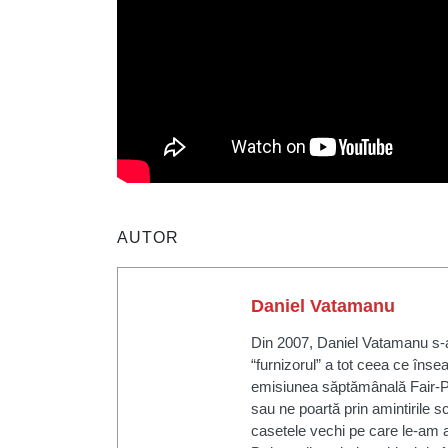
AUTOR
Daniel Vatamanu
Din 2007, Daniel Vatamanu s-a
“furnizorul” a tot ceea ce însea
emisiunea săptămânală Fair-P
sau ne poartă prin amintirile sc
casetele vechi pe care le-am a