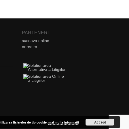
PARTENERI
suceava.online
onrec.ro
Accept
tilizarea fișierelor de tip cookie.
mai multe informații