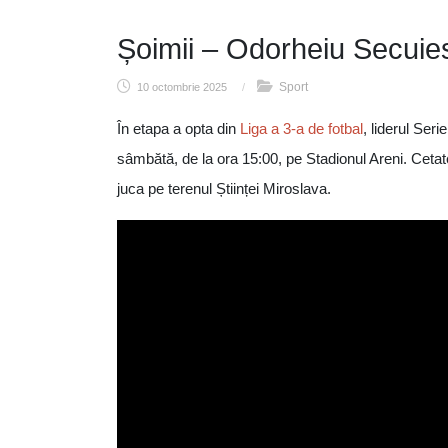
Șoimii – Odorheiu Secuie
Sport
10 octombrie 2025
/
În etapa a opta din
Liga a 3-a de fotbal
, liderul Serie
sâmbătă, de la ora 15:00, pe Stadionul Areni. Ceta
juca pe terenul Științei Miroslava.