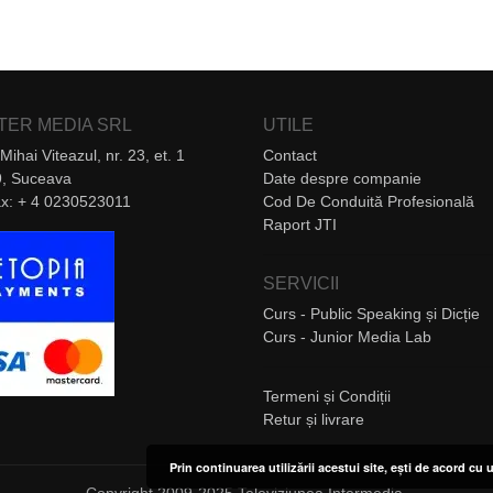
NTER MEDIA SRL
UTILE
Mihai Viteazul, nr. 23, et. 1
Contact
, Suceava
Date despre companie
Fax: + 4 0230523011
Cod De Conduită Profesională
Raport JTI
SERVICII
Curs - Public Speaking și Dicție
Curs - Junior Media Lab
Termeni și Condiții
Retur și livrare
Prin continuarea utilizării acestui site, ești de acord cu u