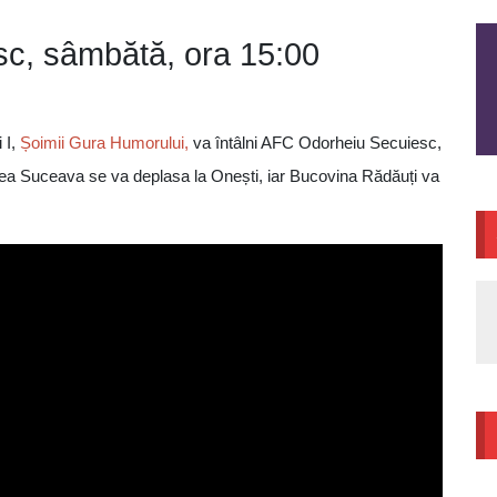
sc, sâmbătă, ora 15:00
i I,
Șoimii Gura Humorului,
va întâlni AFC Odorheiu Secuiesc,
tea Suceava se va deplasa la Onești, iar Bucovina Rădăuți va