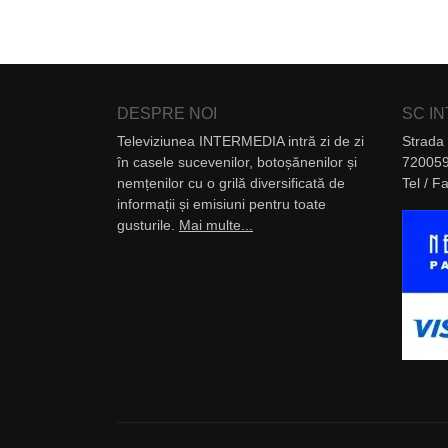
DESPRE NOI
SC I
Televiziunea INTERMEDIA intră zi de zi
Strada 
în casele sucevenilor, botoșănenilor și
720059
nemțenilor cu o grilă diversificată de
Tel / 
informații și emisiuni pentru toate
gusturile.
Mai multe...