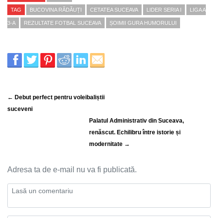
TAG
BUCOVINA RĂDĂUȚI
CETATEA SUCEAVA
LIDER SERIA I
LIGA A
3-A
REZULTATE FOTBAL SUCEAVA
ȘOIMII GURA HUMORULUI
← Debut perfect pentru voleibaliștii
suceveni
Palatul Administrativ din Suceava,
renăscut. Echilibru între istorie și
modernitate →
Adresa ta de e-mail nu va fi publicată.