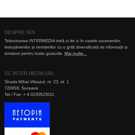
DESPRE NOI
Televiziunea INTERMEDIA intră zi de zi în casele sucevenilor,
botoșănenilor și nemțenilor cu o grilă diversificată de informații și
emisiuni pentru toate gusturile.
Mai multe...
SC INTER MEDIA SRL
Strada Mihai Viteazul, nr. 23, et. 1
720059, Suceava
Tel / Fax: + 4 0230523011