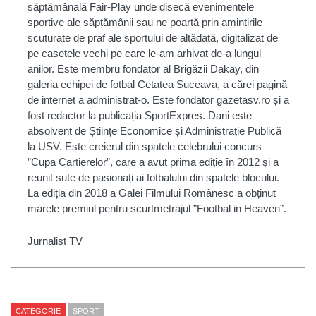
săptămânală Fair-Play unde disecă evenimentele
sportive ale săptămânii sau ne poartă prin amintirile
scuturate de praf ale sportului de altădată, digitalizat de
pe casetele vechi pe care le-am arhivat de-a lungul
anilor. Este membru fondator al Brigăzii Dakay, din
galeria echipei de fotbal Cetatea Suceava, a cărei pagină
de internet a administrat-o. Este fondator gazetasv.ro și a
fost redactor la publicația SportExpres. Dani este
absolvent de Științe Economice și Administrație Publică
la USV. Este creierul din spatele celebrului concurs
”Cupa Cartierelor”, care a avut prima ediție în 2012 și a
reunit sute de pasionați ai fotbalului din spatele blocului.
La ediția din 2018 a Galei Filmului Românesc a obținut
marele premiul pentru scurtmetrajul ”Footbal in Heaven”.
Jurnalist TV
CATEGORIE
SPORT