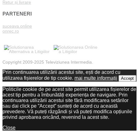
Retur și livrare
PARTENERI
suceava.online
onrec.ro
Copyright 2009-2025 Televiziunea Intermedia.
Prin continuarea utilizării acestui site, ești de acord cu
utilizarea fișierelor de tip cookie.
mai multe informații
Accept
Politicile cookie de pe acest site permit utilizarea fișierelor de
acest tip pentru a îmbunătăți experiența de navigare. Prin
continuarea utilizării acestui site fără modificarea setărilor
sau dai click pe ”Accept” sunteți de acord cu această
prevedere. Vă puteți răzgândi și vă puteți modifica opțiunile
privind aprobarea oricând, revenind la acest site.
Close