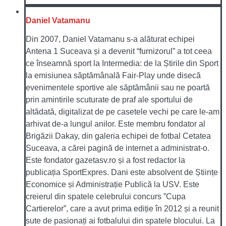
Daniel Vatamanu
Din 2007, Daniel Vatamanu s-a alăturat echipei
Antena 1 Suceava și a devenit “furnizorul” a tot ceea
ce înseamnă sport la Intermedia: de la Știrile din Sport
la emisiunea săptămânală Fair-Play unde disecă
evenimentele sportive ale săptămânii sau ne poartă
prin amintirile scuturate de praf ale sportului de
altădată, digitalizat de pe casetele vechi pe care le-am
arhivat de-a lungul anilor. Este membru fondator al
Brigăzii Dakay, din galeria echipei de fotbal Cetatea
Suceava, a cărei pagină de internet a administrat-o.
Este fondator gazetasv.ro și a fost redactor la
publicația SportExpres. Dani este absolvent de Științe
Economice și Administrație Publică la USV. Este
creierul din spatele celebrului concurs ”Cupa
Cartierelor”, care a avut prima ediție în 2012 și a reunit
sute de pasionați ai fotbalului din spatele blocului. La