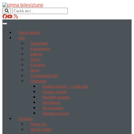
Prima pagină
Știri
Actualitate
Evenimente
Interviu
Politic
Electoral
Sport
Comentariul zilei
Reportaje
Despre afaceri… și alte taxe
Fii bine cu tine!
Bunătăți culinare
Vești Bune
No comment
Oameni si locuri
Emisiuni
Prima oră
Vocile Cetății