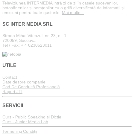
Televiziunea INTERMEDIA intră zi de zi în casele sucevenilor,
botoșănenilor și nemțenilor cu o grilă diversificată de informații și
emisiuni pentru toate gusturile.
Mai multe...
SC INTER MEDIA SRL
Strada Mihai Viteazul, nr. 23, et. 1
720059, Suceava
Tel / Fax: + 4 0230523011
UTILE
Contact
Date despre companie
Cod De Conduită Profesională
Raport JTI
SERVICII
Curs - Public Speaking și Dicție
Curs - Junior Media Lab
Termeni și Condiții