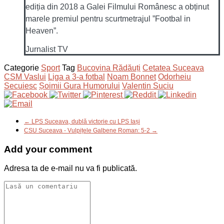
ediția din 2018 a Galei Filmului Românesc a obținut
marele premiul pentru scurtmetrajul ”Footbal in
Heaven”.
Jurnalist TV
Categorie
Sport
Tag
Bucovina Rădăuți
Cetatea Suceava
CSM Vaslui
Liga a 3-a fotbal
Noam Bonnet
Odorheiu
Secuiesc
Șoimii Gura Humorului
Valentin Suciu
← LPS Suceava, dublă victorie cu LPS Iași
CSU Suceava - Vulpițele Galbene Roman: 5-2 →
Add your comment
Adresa ta de e-mail nu va fi publicată.