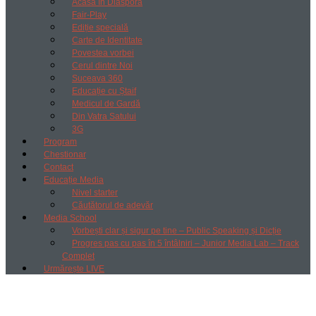
Acasă în Diaspora
Fair-Play
Ediție specială
Carte de Identitate
Povestea vorbei
Cerul dintre Noi
Suceava 360
Educație cu Ștaif
Medicul de Gardă
Din Vatra Satului
3G
Program
Chestionar
Contact
Educație Media
Nivel starter
Căutătorul de adevăr
Media School
Vorbești clar și sigur pe tine – Public Speaking și Dicție
Progres pas cu pas în 5 întâlniri – Junior Media Lab – Track
Complet
Urmărește LIVE