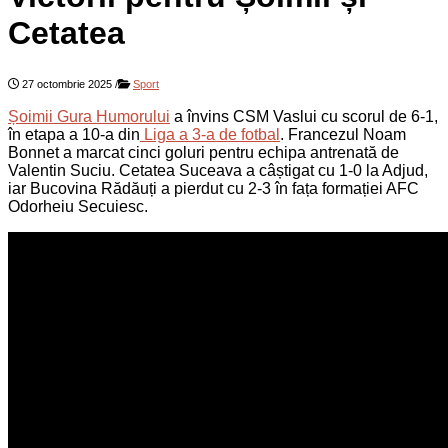
Cetatea
27 octombrie 2025
/
Sport
Șoimii Gura Humorului
a învins CSM Vaslui cu scorul de 6-1,
în etapa a 10-a din
Liga a 3-a de fotbal
. Francezul Noam
Bonnet a marcat cinci goluri pentru echipa antrenată de
Valentin Suciu. Cetatea Suceava a câștigat cu 1-0 la Adjud,
iar Bucovina Rădăuți a pierdut cu 2-3 în fața formației AFC
Odorheiu Secuiesc.