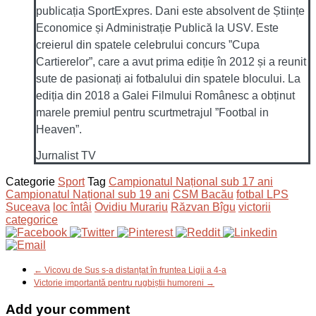
publicația SportExpres. Dani este absolvent de Științe
Economice și Administrație Publică la USV. Este
creierul din spatele celebrului concurs ”Cupa
Cartierelor”, care a avut prima ediție în 2012 și a reunit
sute de pasionați ai fotbalului din spatele blocului. La
ediția din 2018 a Galei Filmului Românesc a obținut
marele premiul pentru scurtmetrajul ”Footbal in
Heaven”.
Jurnalist TV
Categorie
Sport
Tag
Campionatul Național sub 17 ani
Campionatul Național sub 19 ani
CSM Bacău
fotbal LPS
Suceava
loc întâi
Ovidiu Murariu
Răzvan Bîgu
victorii
categorice
← Vicovu de Sus s-a distanțat în fruntea Ligii a 4-a
Victorie importantă pentru rugbiștii humoreni →
Add your comment