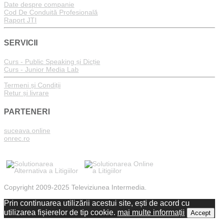
Date despre companie
Cod De Conduită Profesională
Raport JTI
SERVICII
Curs - Public Speaking și Dicție
Curs - Junior Media Lab
Termeni și Condiții
Retur și livrare
PARTENERI
suceava.online
onrec.ro
Copyright 2009-2025 Televiziunea Intermedia.
Prin continuarea utilizării acestui site, ești de acord cu
utilizarea fișierelor de tip cookie.
mai multe informații
Accept