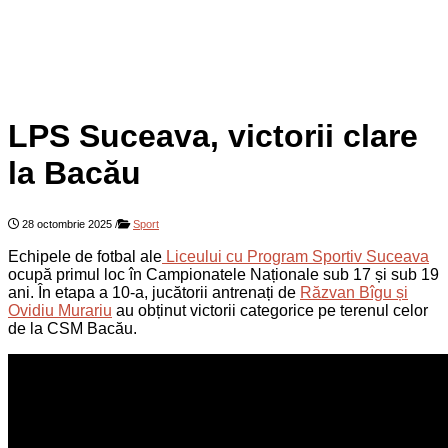
LPS Suceava, victorii clare
la Bacău
28 octombrie 2025
/
Sport
Echipele de fotbal ale
Liceului cu Program Sportiv Suceava
ocupă primul loc în Campionatele Naționale sub 17 și sub 19
ani. În etapa a 10-a, jucătorii antrenați de
Răzvan Bîgu și
Ovidiu Murariu
au obținut victorii categorice pe terenul celor
de la CSM Bacău.