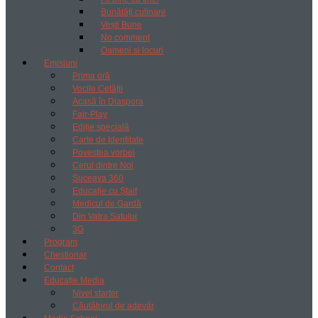
Bunătăți culinare
Vești Bune
No comment
Oameni si locuri
Emisiuni
Prima oră
Vocile Cetății
Acasă în Diaspora
Fair-Play
Ediție specială
Carte de Identitate
Povestea vorbei
Cerul dintre Noi
Suceava 360
Educație cu Ștaif
Medicul de Gardă
Din Vatra Satului
3G
Program
Chestionar
Contact
Educație Media
Nivel starter
Căutătorul de adevăr