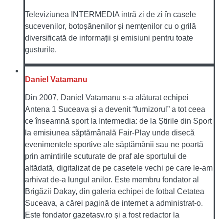
Televiziunea INTERMEDIA intră zi de zi în casele
sucevenilor, botoșănenilor și nemțenilor cu o grilă
diversificată de informații și emisiuni pentru toate
gusturile.
Daniel Vatamanu
Din 2007, Daniel Vatamanu s-a alăturat echipei
Antena 1 Suceava și a devenit “furnizorul” a tot ceea
ce înseamnă sport la Intermedia: de la Știrile din Sport
la emisiunea săptămânală Fair-Play unde disecă
evenimentele sportive ale săptămânii sau ne poartă
prin amintirile scuturate de praf ale sportului de
altădată, digitalizat de pe casetele vechi pe care le-am
arhivat de-a lungul anilor. Este membru fondator al
Brigăzii Dakay, din galeria echipei de fotbal Cetatea
Suceava, a cărei pagină de internet a administrat-o.
Este fondator gazetasv.ro și a fost redactor la