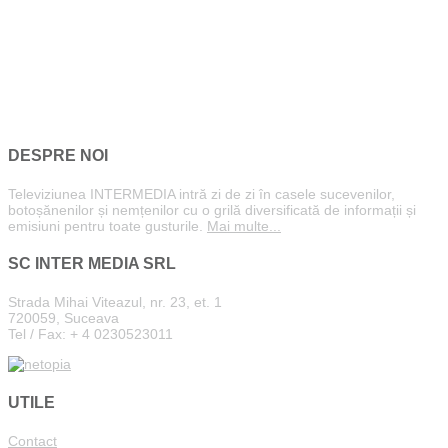
DESPRE NOI
Televiziunea INTERMEDIA intră zi de zi în casele sucevenilor,
botoșănenilor și nemțenilor cu o grilă diversificată de informații și
emisiuni pentru toate gusturile.
Mai multe...
SC INTER MEDIA SRL
Strada Mihai Viteazul, nr. 23, et. 1
720059, Suceava
Tel / Fax: + 4 0230523011
UTILE
Contact