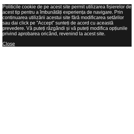
Politicile cookie de pe acest site permit utilizarea fișierelor de
acest tip pentru a îmbunătăți experiența de navigare. Prin
continuarea utilizării acestui site fără modificarea setărilor
sau dai click pe ”Accept” sunteți de acord cu această
prevedere. Vă puteți răzgândi și vă puteți modifica opțiunile
privind aprobarea oricând, revenind la acest site.
Close