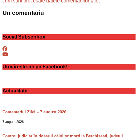
cum sunt procesate datele comentariilor tale
.
Un comentariu
Social Subscribox
Urmărește-ne pe Facebook!
Actualitate
Comentariul Zilei – 7 august 2026
7 august 2026
Control judiciar în dosarul câinilor morți la Berchișești, județul