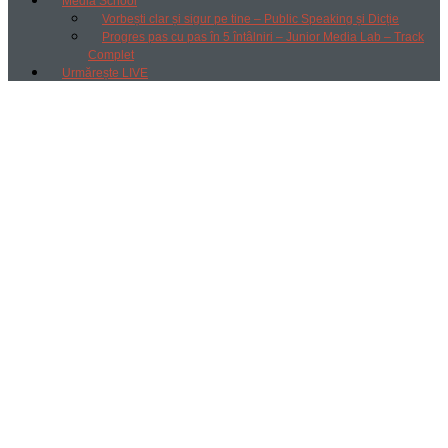
Media School
Vorbești clar și sigur pe tine – Public Speaking și Dicție
Progres pas cu pas în 5 întâlniri – Junior Media Lab – Track
Complet
Urmărește LIVE