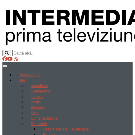
Prima pagină
Știri
Actualitate
Evenimente
Interviu
Politic
Electoral
Sport
Comentariul zilei
Reportaje
Despre afaceri… și alte taxe
Fii bine cu tine!