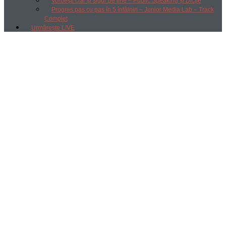
Vorbești clar și sigur pe tine – Public Speaking și Dicție
Progres pas cu pas în 5 întâlniri – Junior Media Lab – Track
Complet
Urmărește LIVE