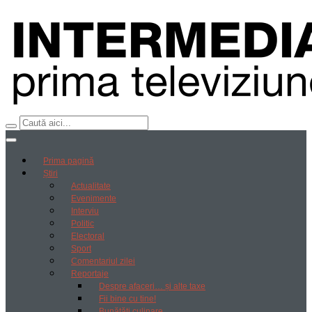
Prima pagină
Știri
Actualitate
Evenimente
Interviu
Politic
Electoral
Sport
Comentariul zilei
Reportaje
Despre afaceri… și alte taxe
Fii bine cu tine!
Bunătăți culinare