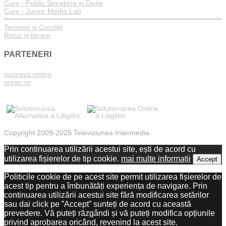
Curs - Public Speaking și Dicție
Curs - Junior Media Lab
Termeni și Condiții
Retur și livrare
PARTENERI
suceava.online
onrec.ro
Copyright 2009-2025 Televiziunea Intermedia.
Prin continuarea utilizării acestui site, ești de acord cu
utilizarea fișierelor de tip cookie.
mai multe informații
Accept
Politicile cookie de pe acest site permit utilizarea fișierelor de
acest tip pentru a îmbunătăți experiența de navigare. Prin
continuarea utilizării acestui site fără modificarea setărilor
sau dai click pe ”Accept” sunteți de acord cu această
prevedere. Vă puteți răzgândi și vă puteți modifica opțiunile
privind aprobarea oricând, revenind la acest site.