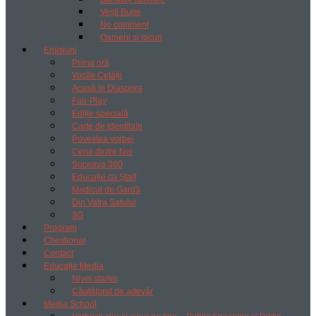
Vești Bune
No comment
Oameni si locuri
Emisiuni
Prima oră
Vocile Cetății
Acasă în Diaspora
Fair-Play
Ediție specială
Carte de Identitate
Povestea vorbei
Cerul dintre Noi
Suceava 360
Educație cu Ștaif
Medicul de Gardă
Din Vatra Satului
3G
Program
Chestionar
Contact
Educație Media
Nivel starter
Căutătorul de adevăr
Media School