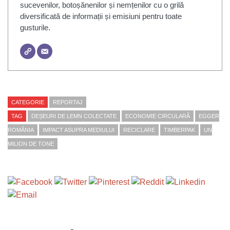
sucevenilor, botoșănenilor și nemțenilor cu o grilă
diversificată de informații și emisiuni pentru toate
gusturile.
CATEGORIE
REPORTAJ
TAG
DEȘEURI DE LEMN COLECTATE
ECONOMIE CIRCULARĂ
EGGER
ROMÂNIA
IMPACT ASUPRA MEDIULUI
RECICLARE
TIMBERPAK
UN
MILION DE TONE