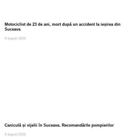
Motociclist de 23 de ani, mort după un accident la ieșirea din
Suceava
6 august 2026
Caniculă și vijelii în Suceava. Recomandările pompierilor
6 august 2026