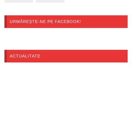
URMĂREȘTE-NE PE FACEBOOK!
ACTUALITATE