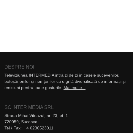
DESPRE NOI
Televiziunea INTERMEDIA intră zi de zi în casele sucevenilor,
botoșănenilor și nemțenilor cu o grilă diversificată de informații și
emisiuni pentru toate gusturile.
Mai multe...
SC INTER MEDIA SRL
Strada Mihai Viteazul, nr. 23, et. 1
720059, Suceava
Tel / Fax: + 4 0230523011