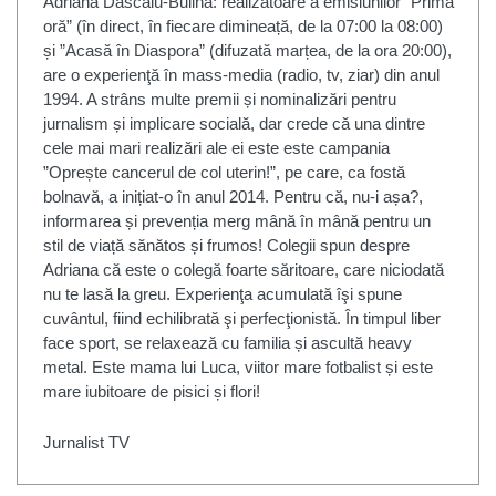
Adriana Dascălu-Bulină: realizatoare a emisiunilor ”Prima
oră” (în direct, în fiecare dimineață, de la 07:00 la 08:00)
și ”Acasă în Diaspora” (difuzată marțea, de la ora 20:00),
are o experienţă în mass-media (radio, tv, ziar) din anul
1994. A strâns multe premii și nominalizări pentru
jurnalism și implicare socială, dar crede că una dintre
cele mai mari realizări ale ei este este campania
”Oprește cancerul de col uterin!”, pe care, ca fostă
bolnavă, a inițiat-o în anul 2014. Pentru că, nu-i așa?,
informarea și prevenția merg mână în mână pentru un
stil de viață sănătos și frumos! Colegii spun despre
Adriana că este o colegă foarte săritoare, care niciodată
nu te lasă la greu. Experienţa acumulată îşi spune
cuvântul, fiind echilibrată şi perfecţionistă. În timpul liber
face sport, se relaxează cu familia și ascultă heavy
metal. Este mama lui Luca, viitor mare fotbalist și este
mare iubitoare de pisici și flori!
Jurnalist TV