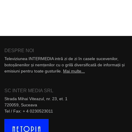
DESPRE NOI
Televiziunea INTERMEDIA intră zi de zi în casele sucevenilor,
botoșănenilor și nemțenilor cu o grilă diversificată de informații și
emisiuni pentru toate gusturile.
Mai multe...
SC INTER MEDIA SRL
Strada Mihai Viteazul, nr. 23, et. 1
720059, Suceava
Tel / Fax: + 4 0230523011