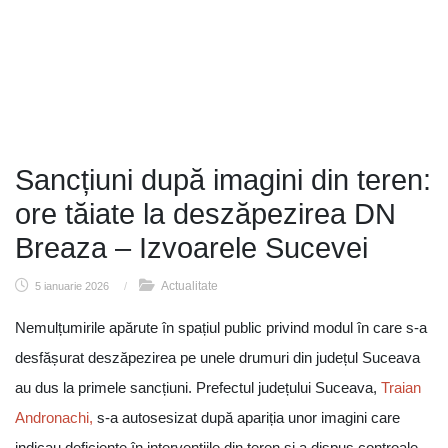
Sancțiuni după imagini din teren:
ore tăiate la deszăpezirea DN
Breaza – Izvoarele Sucevei
Actualitate
5 ianuarie 2026
/
Nemulțumirile apărute în spațiul public privind modul în care s-a
desfășurat deszăpezirea pe unele drumuri din județul Suceava
au dus la primele sancțiuni. Prefectul județului Suceava,
Traian
Andronachi,
s-a autosesizat după apariția unor imagini care
indicau deficiențe în intervențiile din teren și a dispus controale