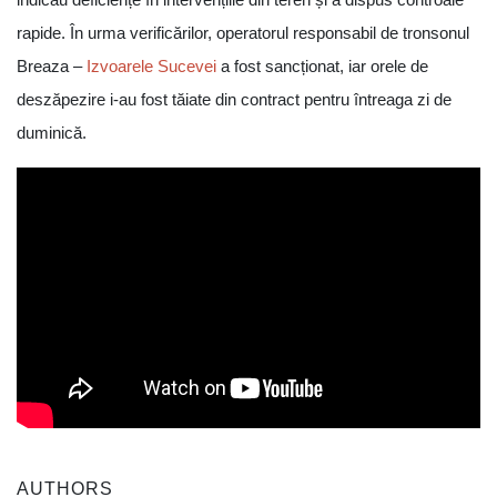
rapide. În urma verificărilor, operatorul responsabil de tronsonul
Breaza –
Izvoarele Sucevei
a fost sancționat, iar orele de
deszăpezire i-au fost tăiate din contract pentru întreaga zi de
duminică.
AUTHORS