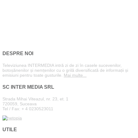
DESPRE NOI
Televiziunea INTERMEDIA intră zi de zi în casele sucevenilor,
botoșănenilor și nemțenilor cu o grilă diversificată de informații și
emisiuni pentru toate gusturile.
Mai multe...
SC INTER MEDIA SRL
Strada Mihai Viteazul, nr. 23, et. 1
720059, Suceava
Tel / Fax: + 4 0230523011
UTILE