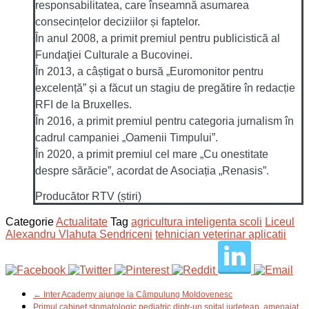
responsabilitatea, care înseamnă asumarea
consecințelor deciziilor și faptelor.
În anul 2008, a primit premiul pentru publicistică al
Fundaţiei Culturale a Bucovinei.
În 2013, a câștigat o bursă „Euromonitor pentru
excelență” și a făcut un stagiu de pregătire în redacție
RFI de la Bruxelles.
În 2016, a primit premiul pentru categoria jurnalism în
cadrul campaniei „Oamenii Timpului”.
În 2020, a primit premiul cel mare „Cu onestitate
despre sărăcie”, acordat de Asociația „Renasis”.
Producător RTV (știri)
Categorie
Actualitate
Tag
agricultura inteligenta scoli
Liceul
Alexandru Vlahuta Sendriceni
tehnician veterinar aplicatii
← Inter Academy ajunge la Câmpulung Moldovenesc
Primul cabinet stomatologic pediatric dintr-un spital județean, amenajat