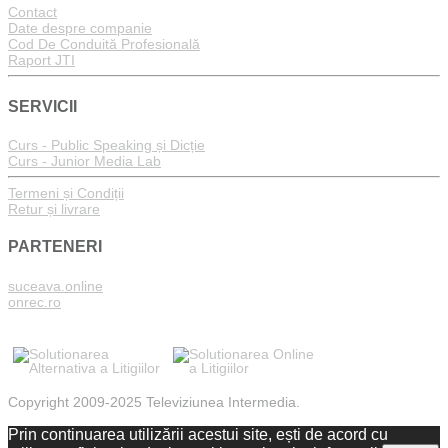
Contact
Date despre companie
Cod De Conduită Profesională
Raport JTI
SERVICII
Curs - Public Speaking și Dicție
Curs - Junior Media Lab
Termeni și Condiții
Retur și livrare
PARTENERI
suceava.online
onrec.ro
Copyright 2009-2025 Televiziunea Intermedia.
Prin continuarea utilizării acestui site, ești de acord cu