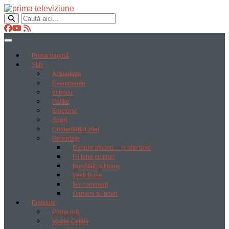
Prima pagină
Știri
Actualitate
Evenimente
Interviu
Politic
Electoral
Sport
Comentariul zilei
Reportaje
Despre afaceri… și alte taxe
Fii bine cu tine!
Bunătăți culinare
Vești Bune
No comment
Oameni si locuri
Emisiuni
Prima oră
Vocile Cetății