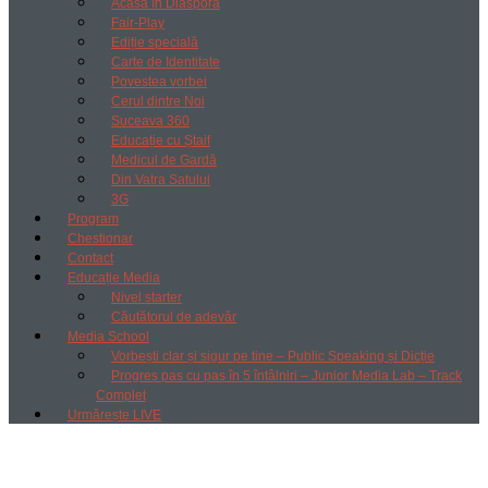
Acasă în Diaspora
Fair-Play
Ediție specială
Carte de Identitate
Povestea vorbei
Cerul dintre Noi
Suceava 360
Educație cu Ștaif
Medicul de Gardă
Din Vatra Satului
3G
Program
Chestionar
Contact
Educație Media
Nivel starter
Căutătorul de adevăr
Media School
Vorbești clar și sigur pe tine – Public Speaking și Dicție
Progres pas cu pas în 5 întâlniri – Junior Media Lab – Track
Complet
Urmărește LIVE