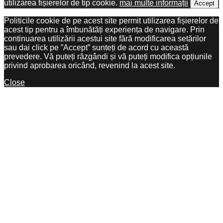
utilizarea fișierelor de tip cookie.
mai multe informații
Accept
Politicile cookie de pe acest site permit utilizarea fișierelor de
acest tip pentru a îmbunătăți experiența de navigare. Prin
continuarea utilizării acestui site fără modificarea setărilor
sau dai click pe ”Accept” sunteți de acord cu această
prevedere. Vă puteți răzgândi și vă puteți modifica opțiunile
privind aprobarea oricând, revenind la acest site.
Close