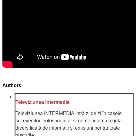
Authors
Televiziunea Intermedia
Televiziunea INTERMEDIA intră zi de zi în casele
sucevenilor, botoșănenilor și nemțenilor cu o grilă
diversificată de informații și emisiuni pentru toate
gusturile.