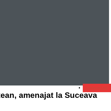
Urmărește LIVE
ețean, amenajat la Suceava