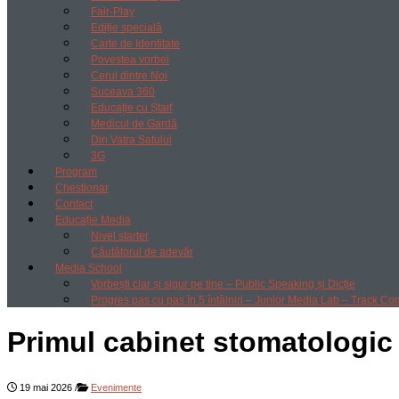
Fair-Play
Ediție specială
Carte de Identitate
Povestea vorbei
Cerul dintre Noi
Suceava 360
Educație cu Ștaif
Medicul de Gardă
Din Vatra Satului
3G
Program
Chestionar
Contact
Educație Media
Nivel starter
Căutătorul de adevăr
Media School
Vorbești clar și sigur pe tine – Public Speaking și Dicție
Progres pas cu pas în 5 întâlniri – Junior Media Lab – Track Co
Primul cabinet stomatologic 
19 mai 2026
/
Evenimente