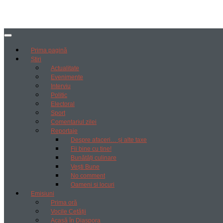
Prima pagină
Știri
Actualitate
Evenimente
Interviu
Politic
Electoral
Sport
Comentariul zilei
Reportaje
Despre afaceri… și alte taxe
Fii bine cu tine!
Bunătăți culinare
Vești Bune
No comment
Oameni si locuri
Emisiuni
Prima oră
Vocile Cetății
Acasă în Diaspora