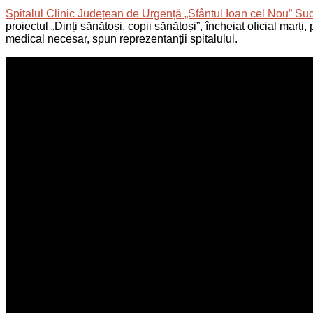
Spitalul Clinic Județean de Urgență „Sfântul Ioan cel Nou” S
proiectul „Dinți sănătoși, copii sănătoși”, încheiat oficial mar
medical necesar, spun reprezentanții spitalului.