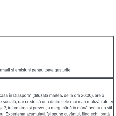
mații și emisiuni pentru toate gusturile.
casă în Diaspora” (difuzată marțea, de la ora 20:00), are o
e socială, dar crede că una dintre cele mai mari realizări ale ei
 așa?, informarea și prevenția merg mână în mână pentru un stil
eu. Experienţa acumulată îşi spune cuvântul, fiind echilibrată