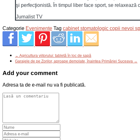
şi perfecţionistă. În timpul liber face sport, se relaxează 
Jurnalist TV
Categorie
Evenimente
Tag
cabinet stomatologic copii nevoi s
← Agricultura viitorului: tabletă în loc de sapă
Garajele de pe Zorilor, aproape demolate, înaintea Primăriei Suceava →
Add your comment
Adresa ta de e-mail nu va fi publicată.