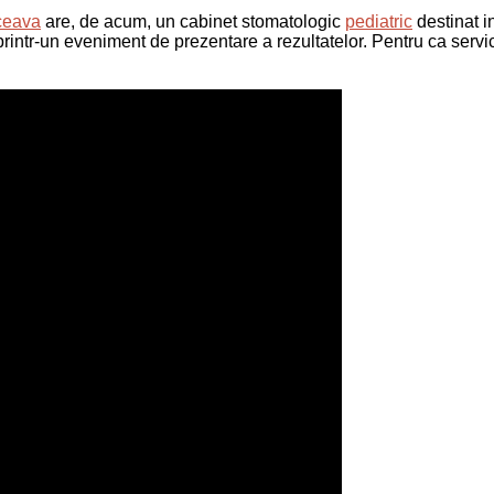
uceava
are, de acum, un cabinet stomatologic
pediatric
destinat in
ți, printr-un eveniment de prezentare a rezultatelor. Pentru ca se