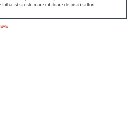
otbalist și este mare iubitoare de pisici și flori!
eava