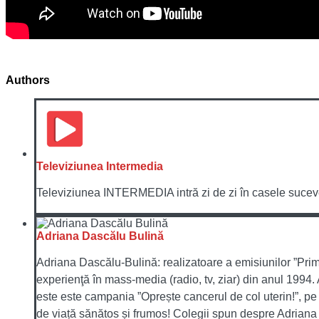
Authors
Televiziunea Intermedia
Televiziunea INTERMEDIA intră zi de zi în casele sucevenil
Adriana Dascălu Bulină
Adriana Dascălu-Bulină: realizatoare a emisiunilor ”Prima 
experienţă în mass-media (radio, tv, ziar) din anul 1994. 
este este campania ”Oprește cancerul de col uterin!”, pe 
de viață sănătos și frumos! Colegii spun despre Adriana c