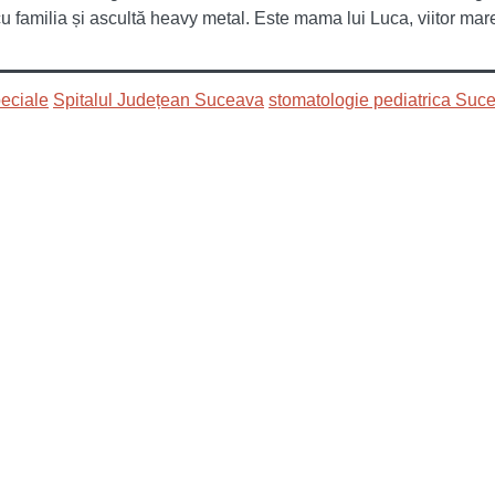
cu familia și ascultă heavy metal. Este mama lui Luca, viitor mare f
peciale
Spitalul Județean Suceava
stomatologie pediatrica Suc