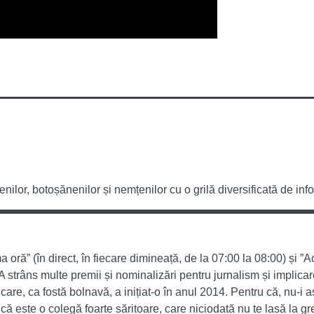
or, botoșănenilor și nemțenilor cu o grilă diversificată de infor
oră” (în direct, în fiecare dimineață, de la 07:00 la 08:00) și ”A
A strâns multe premii și nominalizări pentru jurnalism și implicar
care, ca fostă bolnavă, a inițiat-o în anul 2014. Pentru că, nu-i
ă este o colegă foarte săritoare, care niciodată nu te lasă la gr