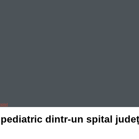
mplet
pediatric dintr-un spital jud