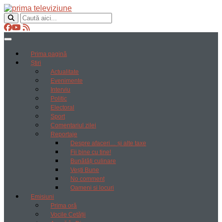
Prima pagină
Știri
Actualitate
Evenimente
Interviu
Politic
Electoral
Sport
Comentariul zilei
Reportaje
Despre afaceri… și alte taxe
Fii bine cu tine!
Bunătăți culinare
Vești Bune
No comment
Oameni si locuri
Emisiuni
Prima oră
Vocile Cetății