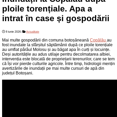
ploile torențiale. Apa a
intrat în case și gospodării
8 iunie 2026
/
Actualitate
Mai multe gospodării din comuna botoșăneană
Copălău
au
fost inundate la sfârșitul săptămânii după ce ploile torențiale
au umflat pârâul Molosu și au băgat apa în curți și locuințe.
Deși autoritățile au adus utilaje pentru decolmatarea albiei,
intervenția este blocată de proprietarii terenurilor, care se tem
că își vor pierde culturile agricole. Între timp, hidrologii mențin
avertizările de inundații pe mai multe cursuri de apă din
județul Botoșani.