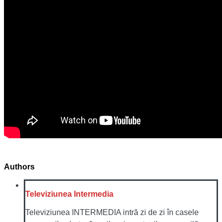
Authors
Televiziunea Intermedia
Televiziunea INTERMEDIA intră zi de zi în casele