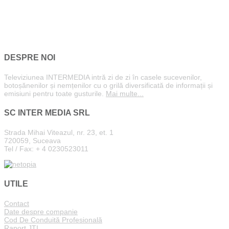
DESPRE NOI
Televiziunea INTERMEDIA intră zi de zi în casele sucevenilor,
botoșănenilor și nemțenilor cu o grilă diversificată de informații și
emisiuni pentru toate gusturile.
Mai multe...
SC INTER MEDIA SRL
Strada Mihai Viteazul, nr. 23, et. 1
720059, Suceava
Tel / Fax: + 4 0230523011
UTILE
Contact
Date despre companie
Cod De Conduită Profesională
Raport JTI