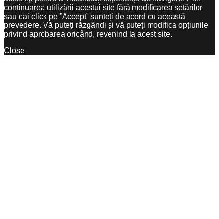
continuarea utilizării acestui site fără modificarea setărilor
sau dai click pe ”Accept” sunteți de acord cu această
prevedere. Vă puteți răzgândi și vă puteți modifica opțiunile
privind aprobarea oricând, revenind la acest site.
Close