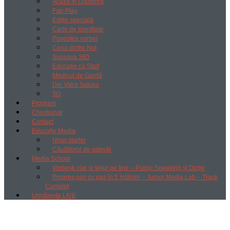
Acasă în Diaspora
Fair-Play
Ediție specială
Carte de Identitate
Povestea vorbei
Cerul dintre Noi
Suceava 360
Educație cu Ștaif
Medicul de Gardă
Din Vatra Satului
3G
Program
Chestionar
Contact
Educație Media
Nivel starter
Căutătorul de adevăr
Media School
Vorbești clar și sigur pe tine – Public Speaking și Dicție
Progres pas cu pas în 5 întâlniri – Junior Media Lab – Track
Complet
Urmărește LIVE