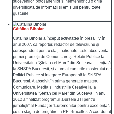
sucevenilor, botoșănenilor și nemțenilor cu o grilă
diversificată de informații și emisiuni pentru toate
gusturile.
Cătălina Biholar
Cătălina Biholar a început activitatea în presa TV în
anul 2007, ca reporter, redactor de televiziune și
corespondent pentru stații naționale. Este absolventa
primei promoții de Comunicare și Relații Publice la
Universitatea ”Ștefan cel Mare” din Suceava, licențiată
la SNSPA București, și a urmat cursurile masterului de
Politici Publice și Integrare Europeană la SNSPA
București. A absolvit în prima generație masterul
Comunicare, Media și Industriile Creative la la
Universitatea ”Ștefan cel Mare” din Suceava. În anul
2012 a finalizat programul „Bursele JTI pentru
jurnalişti” al Fundaţiei ”Euromonitor pentru excelență”,
cu un stagiu de pregătire la RFI Bruxelles. A coordonat