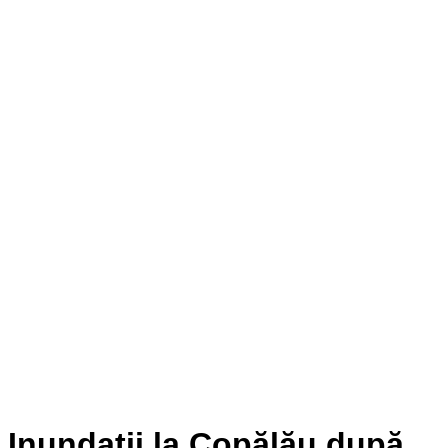
Inundații la Copălău după