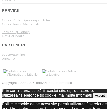
SERVICII
Curs - Public Speaking și Dicție
Curs - Junior Media Lab
Termeni și Condiții
Retur și livrare
PARTENERI
suceava.online
onrec.ro
Copyright 2009-2025 Televiziunea Intermedia.
Prin continuarea utilizării acestui site, ești de acord cu
utilizarea fișierelor de tip cookie.
mai multe informații
Accept
Politicile cookie de pe acest site permit utilizarea fișierelor de
acest tip pentru a îmbunătăți experiența de navigare. Prin