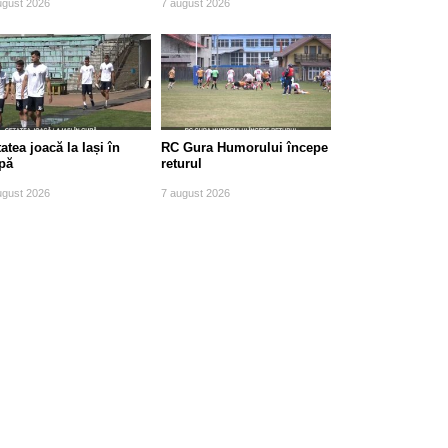
ugust 2026
7 august 2026
atea joacă la Iași în
RC Gura Humorului începe
pă
returul
ugust 2026
7 august 2026