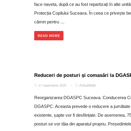
face naveta, după ce au fost repartizați în alte unit
Protecția Copilului Suceava. În ceea ce privește ben
cămin pentru …
READ MORE
Reduceri de posturi și comasări la DGA
Actualitate
17 septembrie 2025
/
Reorganizarea DGASPC Suceava. Conducerea Consi
DGASPC. Aceasta prevede o reducere a jumătate dint
existente, șapte vor fi desființate. De asemenea, 75 de
posturi se vor tăia din aparatul propriu. Președinte