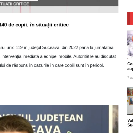
0 de copii, în situații critice
rul unic 119 în județul Suceava, din 2022 până la jumătatea
 intervenția imediată a echipei mobile. Autoritățile au discutat
Com
 de răspuns în cazurile în care copiii sunt în pericol.
au
7 a
Va
Suc
tra