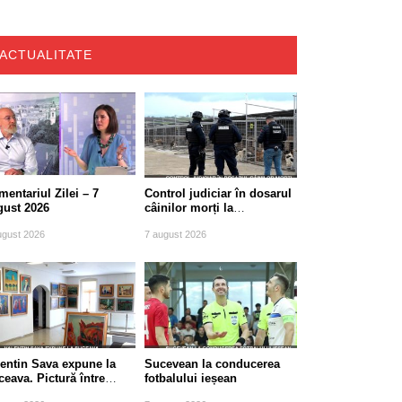
ACTUALITATE
entariul Zilei – 7
Control judiciar în dosarul
gust 2026
câinilor morți la
Berchișești, județul
ugust 2026
7 august 2026
Suceava
lentin Sava expune la
Sucevean la conducerea
eava. Pictură între
fotbalului ieșean
diție și modernitate