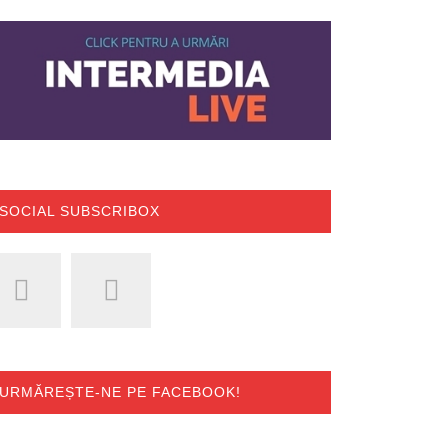
SOCIAL SUBSCRIBOX
URMĂREȘTE-NE PE FACEBOOK!