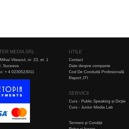
NTER MEDIA SRL
UTILE
Mihai Viteazul, nr. 23, et. 1
Contact
, Suceava
Date despre companie
Fax: + 4 0230523011
Cod De Conduită Profesională
Raport JTI
SERVICII
Curs - Public Speaking și Dicție
Curs - Junior Media Lab
Termeni și Condiții
Retur și livrare