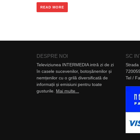
READ MORE
DESPRE NOI
SC I
Televiziunea INTERMEDIA intră zi de zi
Strada 
în casele sucevenilor, botoșănenilor și
720059
nemțenilor cu o grilă diversificată de
Tel / 
informații și emisiuni pentru toate
gusturile.
Mai multe...