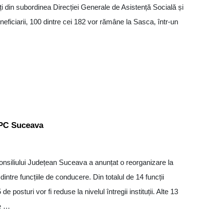
ăți din subordinea Direcției Generale de Asistență Socială și
eficiarii, 100 dintre cei 182 vor rămâne la Sasca, într-un
SPC Suceava
liului Județean Suceava a anunțat o reorganizare la
re funcțiile de conducere. Din totalul de 14 funcții
 posturi vor fi reduse la nivelul întregii instituții. Alte 13
le …