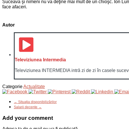
Suceava şi nimeni nu va deţine mai mult de un chioşc. Ion Lung
face afaceri.
Autor
Televiziunea Intermedia
Televiziunea INTERMEDIA intră zi de zi în casele sucevenil
Categorie
Actualitate
← Situaţia disponibilizărilor
Salarii decente →
Add your comment
Adresa ta de e-mail nu va fi publicată.