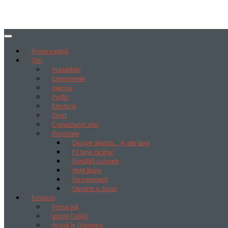
Prima pagină
Știri
Actualitate
Evenimente
Interviu
Politic
Electoral
Sport
Comentariul zilei
Reportaje
Despre afaceri… și alte taxe
Fii bine cu tine!
Bunătăți culinare
Vești Bune
No comment
Oameni si locuri
Emisiuni
Prima oră
Vocile Cetății
Acasă în Diaspora