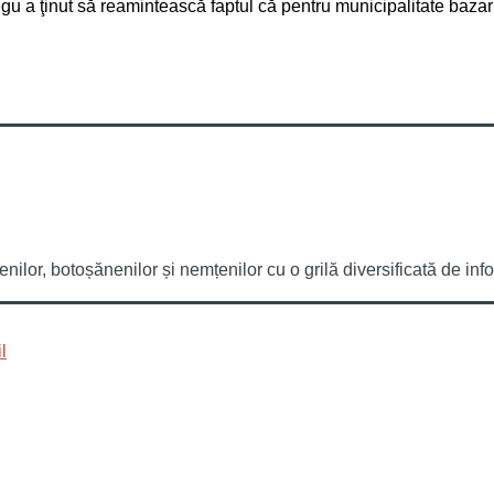
u a ţinut să reamintească faptul că pentru municipalitate bazaru
or, botoșănenilor și nemțenilor cu o grilă diversificată de infor