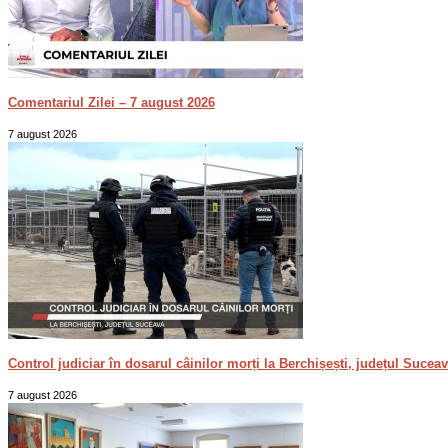
Comentariul Zilei – 7 august 2026
7 august 2026
Control judiciar în dosarul câinilor morți la Berchișești, județul Sucea
7 august 2026