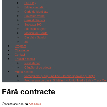
Fair-Play
Ediție specială
Carte de Identitate
Povestea vorbei
Cerul dintre Noi
Suceava 360
Educație cu Ștaif
Medicul de Gardă
Din Vatra Satului
3G
Program
Chestionar
Contact
Educație Media
Nivel starter
Căutătorul de adevăr
Media School
Vorbești clar și sigur pe tine – Public Speaking și Dicție
Progres pas cu pas în 5 întâlniri – Junior Media Lab – Track Co
Fără contracte
6 februarie 2009
/
Actualitate